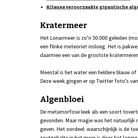
Kilauea veroorzaakte gigantische alg
Kratermeer
Het Lonarmeer is zo’n 50.000 geleden (mo
een flinke meteoriet insloeg. Het is pakw
daarmee een van de grootste kratermeren 
Meestal is het water een heldere blauw of
Deze week gingen er op Twitter foto’s va
Algenbloei
De metamorfose leek als een soort tovert
gevonden. Maar magie was het natuurlijk 
geven. Het oordeel: waarschijnlijk is de 
zoutgehalte in het meer is door het lager