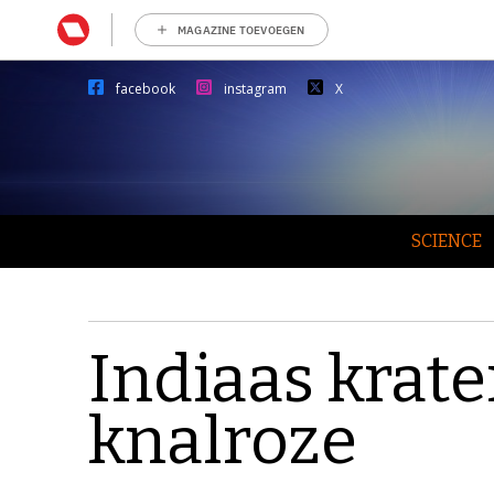
MAGAZINE TOEVOEGEN
facebook
instagram
X
SCIENCE
Indiaas krate
knalroze