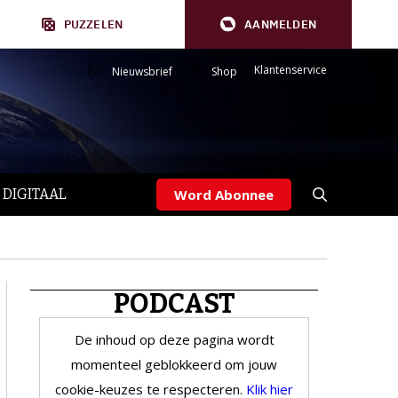
PUZZELEN
AANMELDEN
Klantenservice
Nieuwsbrief
Shop
 DIGITAAL
Word Abonnee
PODCAST
De inhoud op deze pagina wordt
momenteel geblokkeerd om jouw
cookie-keuzes te respecteren.
Klik hier