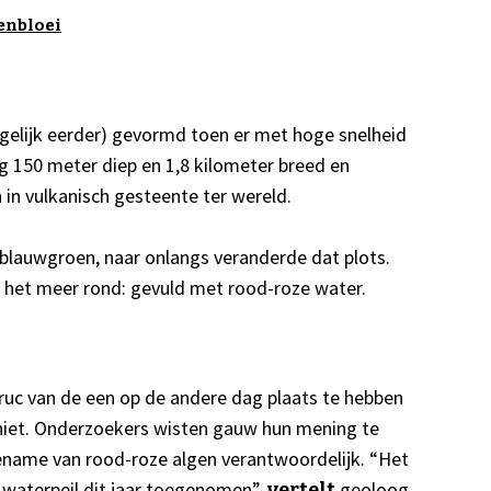
enbloei
gelijk eerder) gevormd toen er met hoge snelheid
eg 150 meter diep en 1,8 kilometer breed en
in vulkanisch gesteente ter wereld.
 blauwgroen, naar onlangs veranderde dat plots.
n het meer rond: gevuld met rood-roze water.
ruc van de een op de andere dag plaats te hebben
niet. Onderzoekers wisten gauw hun mening te
toename van rood-roze algen verantwoordelijk. “Het
e waterpeil dit jaar toegenomen”,
geoloog
vertelt