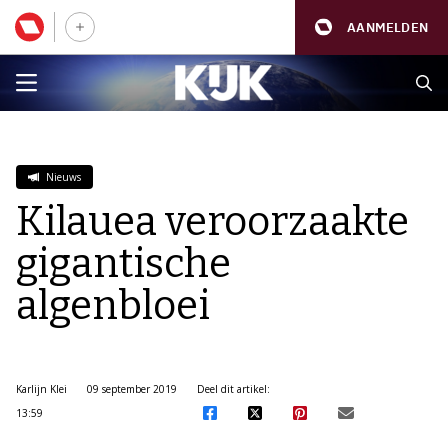
AANMELDEN
Nieuws
Kilauea veroorzaakte
gigantische
algenbloei
Karlijn Klei
09 september 2019
Deel dit artikel:
13:59