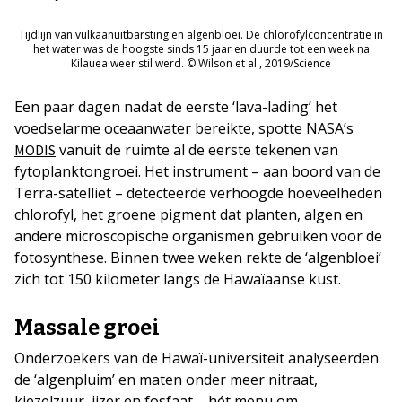
Tijdlijn van vulkaanuitbarsting en algenbloei. De chlorofylconcentratie in
het water was de hoogste sinds 15 jaar en duurde tot een week na
Kilauea weer stil werd. © Wilson et al., 2019/Science
Een paar dagen nadat de eerste ‘lava-lading’ het
voedselarme oceaanwater bereikte, spotte NASA’s
vanuit de ruimte al de eerste tekenen van
MODIS
fytoplanktongroei. Het instrument – aan boord van de
Terra-satelliet – detecteerde verhoogde hoeveelheden
chlorofyl, het groene pigment dat planten, algen en
andere microscopische organismen gebruiken voor de
fotosynthese. Binnen twee weken rekte de ‘algenbloei’
zich tot 150 kilometer langs de Hawaïaanse kust.
Massale groei
Onderzoekers van de Hawaï-universiteit analyseerden
de ‘algenpluim’ en maten onder meer nitraat,
kiezelzuur, ijzer en fosfaat – hét menu om