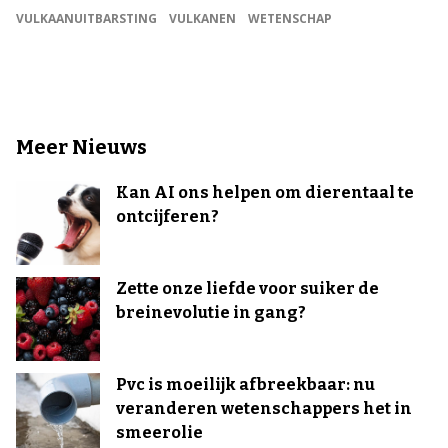
VULKAANUITBARSTING
VULKANEN
WETENSCHAP
Meer Nieuws
Kan AI ons helpen om dierentaal te
ontcijferen?
Zette onze liefde voor suiker de
breinevolutie in gang?
Pvc is moeilijk afbreekbaar: nu
veranderen wetenschappers het in
smeerolie