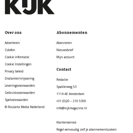
Over ons
Abonnementen
Adverteren
Abonneren
Colofon
Nieuwsbrief
Cookie informatie
Mijn account
Cookie Instellingen
Contact
Privacy beleid
Disclaimer/vrijwaring
Redactie
Leveringsvoorwaarden
Spaklerweg 53
Gebruiksvoorwaarden
1114 AE Amsterdam
Spelvoorwaarden
+31 (0)20 – 210 5300
© Roularta Media Nederland
info@kijkmagazine.nl
Klantenservice
Regel eenvoudig zelf je abonnementszaken