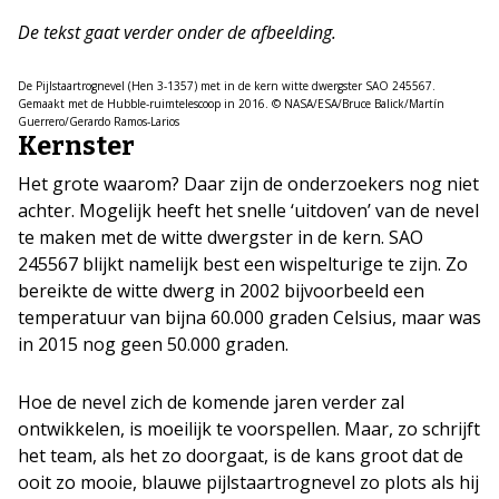
De tekst gaat verder onder de afbeelding.
De Pijlstaartrognevel (Hen 3-1357) met in de kern witte dwergster SAO 245567.
Gemaakt met de Hubble-ruimtelescoop in 2016. © NASA/ESA/Bruce Balick/Martín
Guerrero/Gerardo Ramos-Larios
Kernster
Het grote waarom? Daar zijn de onderzoekers nog niet
achter. Mogelijk heeft het snelle ‘uitdoven’ van de nevel
te maken met de witte dwergster in de kern. SAO
245567 blijkt namelijk best een wispelturige te zijn. Zo
bereikte de witte dwerg in 2002 bijvoorbeeld een
temperatuur van bijna 60.000 graden Celsius, maar was
in 2015 nog geen 50.000 graden.
Hoe de nevel zich de komende jaren verder zal
ontwikkelen, is moeilijk te voorspellen. Maar, zo schrijft
het team, als het zo doorgaat, is de kans groot dat de
ooit zo mooie, blauwe pijlstaartrognevel zo plots als hij