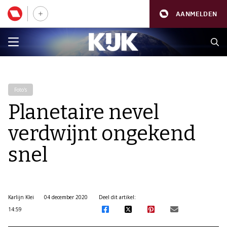
AANMELDEN
Foto's
Planetaire nevel
verdwijnt ongekend
snel
Karlijn Klei
04 december 2020
Deel dit artikel:
14:59