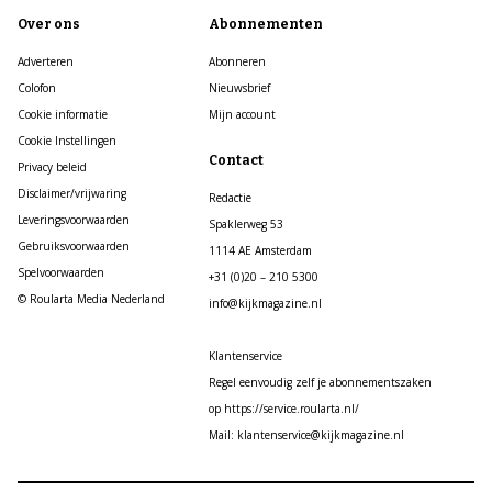
Over ons
Abonnementen
Adverteren
Abonneren
Colofon
Nieuwsbrief
Cookie informatie
Mijn account
Cookie Instellingen
Contact
Privacy beleid
Disclaimer/vrijwaring
Redactie
Leveringsvoorwaarden
Spaklerweg 53
Gebruiksvoorwaarden
1114 AE Amsterdam
Spelvoorwaarden
+31 (0)20 – 210 5300
© Roularta Media Nederland
info@kijkmagazine.nl
Klantenservice
Regel eenvoudig zelf je abonnementszaken
op https://service.roularta.nl/
Mail: klantenservice@kijkmagazine.nl