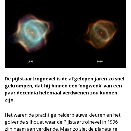
De pijlstaartrognevel is de afgelopen jaren zo snel
gekrompen, dat hij binnen een ‘oogwenk’ van een
paar decennia helemaal verdwenen zou kunnen
zijn.
Het waren de prachtige helderblauwe kleuren en het
golvende silhouet waar de Pijlstaartrolnevel in 1996
zijn naam aan verdiende. Maar zo ziet de planetaire