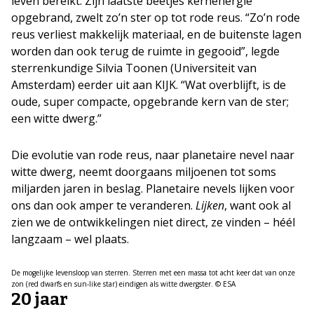
leven bereikt. Zijn laatste beetjes kernenergie
opgebrand, zwelt zo’n ster op tot rode reus. “Zo’n rode
reus verliest makkelijk materiaal, en de buitenste lagen
worden dan ook terug de ruimte in gegooid”, legde
sterrenkundige Silvia Toonen (Universiteit van
Amsterdam) eerder uit aan KIJK. “Wat overblijft, is de
oude, super compacte, opgebrande kern van de ster;
een witte dwerg.”
Die evolutie van rode reus, naar planetaire nevel naar
witte dwerg, neemt doorgaans miljoenen tot soms
miljarden jaren in beslag. Planetaire nevels lijken voor
ons dan ook amper te veranderen.
Lijken
, want ook al
zien we de ontwikkelingen niet direct, ze vinden – héél
langzaam – wel plaats.
De mogelijke levensloop van sterren. Sterren met een massa tot acht keer dat van onze
zon (red dwarfs en sun-like star) eindigen als witte dwergster. © ESA
20 jaar