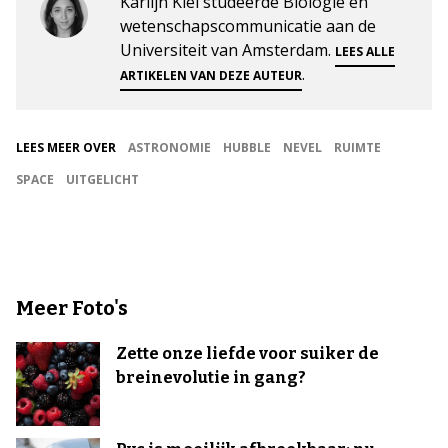
Karlijn Klei studeerde Biologie en
wetenschapscommunicatie aan de
Universiteit van Amsterdam.
LEES ALLE
.
ARTIKELEN VAN DEZE AUTEUR
LEES MEER OVER
ASTRONOMIE
HUBBLE
NEVEL
RUIMTE
SPACE
UITGELICHT
Meer Foto's
Zette onze liefde voor suiker de
breinevolutie in gang?