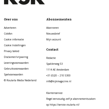
Over ons
Abonnementen
Adverteren
Abonneren
Colofon
Nieuwsbrief
Cookie informatie
Mijn account
Cookie Instellingen
Contact
Privacy beleid
Disclaimer/vrijwaring
Redactie
Leveringsvoorwaarden
Spaklerweg 53
Gebruiksvoorwaarden
1114 AE Amsterdam
Spelvoorwaarden
+31 (0)20 – 210 5300
© Roularta Media Nederland
info@kijkmagazine.nl
Klantenservice
Regel eenvoudig zelf je abonnementszaken
op https://service.roularta.nl/