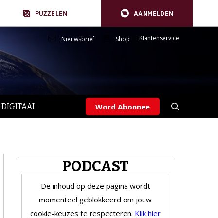
PUZZELEN
AANMELDEN
Klantenservice
Nieuwsbrief
Shop
 DIGITAAL
Word Abonnee
PODCAST
De inhoud op deze pagina wordt
momenteel geblokkeerd om jouw
cookie-keuzes te respecteren.
Klik hier