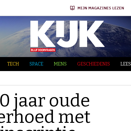
MIJN MAGAZINES LEZEN
TECH
SPACE
MENS
GESCHIEDENIS
LEES
0 jaar oude
gerhoed met