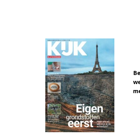
Be
we
me