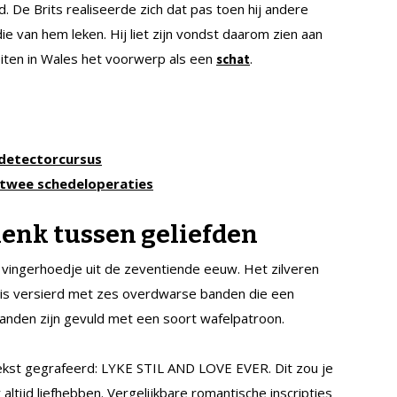
d. De Brits realiseerde zich dat pas toen hij andere
ie van hem leken. Hij liet zijn vondst daarom zien aan
ten in Wales het voorwerp als een
.
schat
ldetectorcursus
 twee schedeloperaties
enk tussen geliefden
 vingerhoedje uit de zeventiende eeuw. Het zilveren
ij is versierd met zes overdwarse banden die een
anden zijn gevuld met een soort wafelpatroon.
ekst gegrafeerd: LYKE STIL AND LOVE EVER. Dit zou je
ltijd liefhebben. Vergelijkbare romantische inscripties