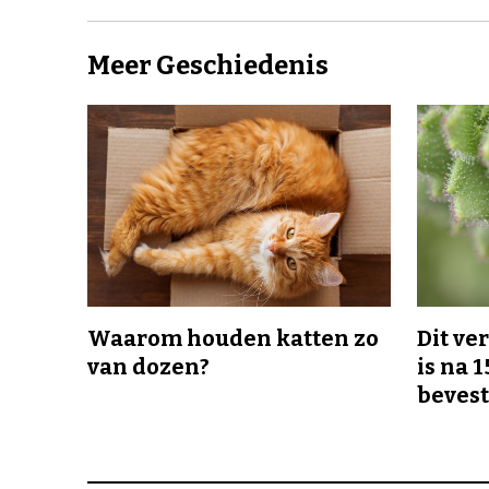
Meer Geschiedenis
Waarom houden katten zo
Dit v
van dozen?
is na 1
bevest