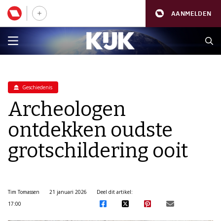
AANMELDEN
Geschiedenis
Archeologen
ontdekken oudste
grotschildering ooit
Tim Tomassen
21 januari 2026
Deel dit artikel:
17:00