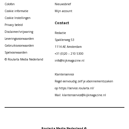
Colofon
Nieuwsbrief
Cookie informatie
Mijn account
Cookie Instellingen
Contact
Privacy beleid
Disclaimer/vrijwaring
Redactie
Leveringsvoorwaarden
Spaklerweg 53
Gebruiksvoorwaarden
1114 AE Amsterdam
Spelvoorwaarden
+31 (0)20 – 210 5300
© Roularta Media Nederland
info@kijkmagazine.nl
Klantenservice
Regel eenvoudig zelf je abonnementszaken
op https://service.roularta.nl/
Mail: klantenservice@kijkmagazine.nl
Roularta Media Nederland ©