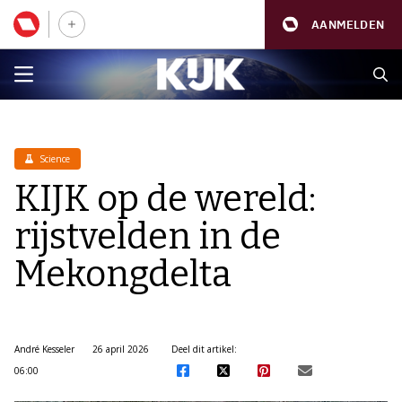
AANMELDEN
Science
KIJK op de wereld:
rijstvelden in de
Mekongdelta
André Kesseler
26 april 2026
Deel dit artikel:
06:00