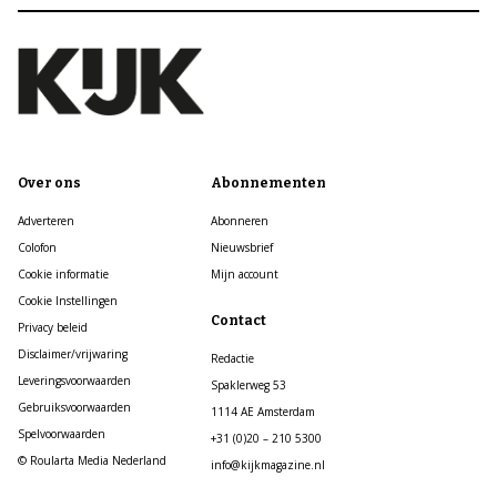
Over ons
Abonnementen
Adverteren
Abonneren
Colofon
Nieuwsbrief
Cookie informatie
Mijn account
Cookie Instellingen
Contact
Privacy beleid
Disclaimer/vrijwaring
Redactie
Leveringsvoorwaarden
Spaklerweg 53
Gebruiksvoorwaarden
1114 AE Amsterdam
Spelvoorwaarden
+31 (0)20 – 210 5300
© Roularta Media Nederland
info@kijkmagazine.nl