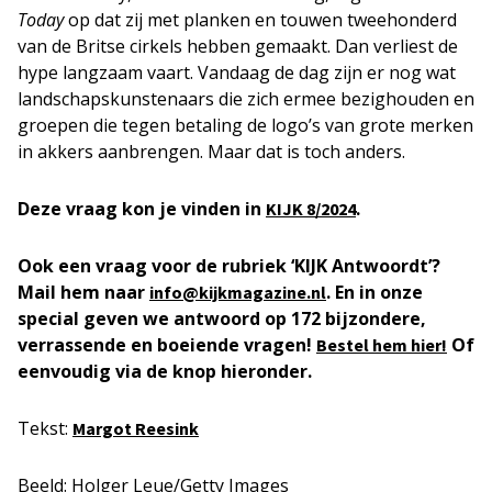
Today
op dat zij met planken en touwen tweehonderd
van de Britse cirkels hebben gemaakt. Dan verliest de
hype langzaam vaart. Vandaag de dag zijn er nog wat
landschapskunstenaars die zich ermee bezighouden en
groepen die tegen betaling de logo’s van grote merken
in akkers aanbrengen. Maar dat is toch anders.
Deze vraag kon je vinden in
.
KIJK
8/2024
Ook een vraag voor de rubriek ‘KIJK Antwoordt’?
Mail hem naar
. En in onze
info@kijkmagazine.nl
special geven we antwoord op 172 bijzondere,
verrassende en boeiende vragen!
Of
Bestel hem hier!
eenvoudig via de knop hieronder.
Tekst:
Margot Ree
s
ink
Beeld: Holger Leue/Getty Images