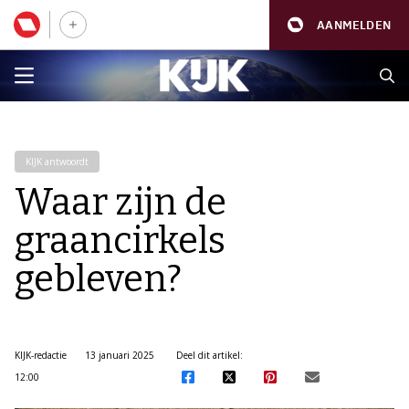
AANMELDEN
KIJK antwoordt
Waar zijn de
graancirkels
gebleven?
KIJK-redactie
13 januari 2025
Deel dit artikel:
12:00