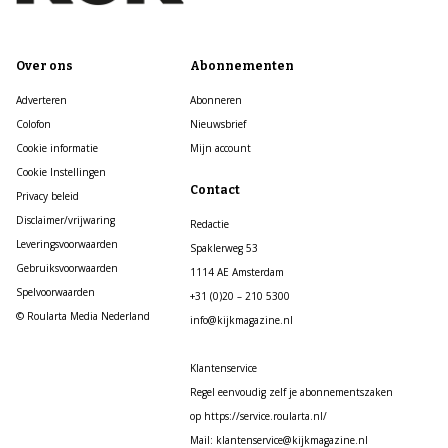
Over ons
Abonnementen
Adverteren
Abonneren
Colofon
Nieuwsbrief
Cookie informatie
Mijn account
Cookie Instellingen
Contact
Privacy beleid
Disclaimer/vrijwaring
Redactie
Leveringsvoorwaarden
Spaklerweg 53
Gebruiksvoorwaarden
1114 AE Amsterdam
Spelvoorwaarden
+31 (0)20 – 210 5300
© Roularta Media Nederland
info@kijkmagazine.nl
Klantenservice
Regel eenvoudig zelf je abonnementszaken
op https://service.roularta.nl/
Mail: klantenservice@kijkmagazine.nl