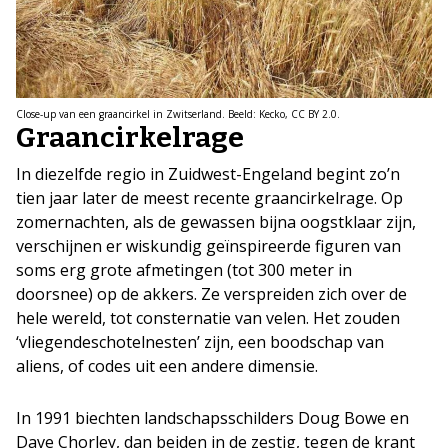
Close-up van een graancirkel in Zwitserland. Beeld: Kecko, CC BY 2.0.
Graancirkelrage
In diezelfde regio in Zuidwest-Engeland begint zo’n
tien jaar later de meest recente graancirkelrage. Op
zomernachten, als de gewassen bijna oogstklaar zijn,
verschijnen er wiskundig geïnspireerde figuren van
soms erg grote afmetingen (tot 300 meter in
doorsnee) op de akkers. Ze verspreiden zich over de
hele wereld, tot consternatie van velen. Het zouden
‘vliegendeschotelnesten’ zijn, een boodschap van
aliens, of codes uit een andere dimensie.
In 1991 biechten landschapsschilders Doug Bowe en
Dave Chorley, dan beiden in de zestig, tegen de krant