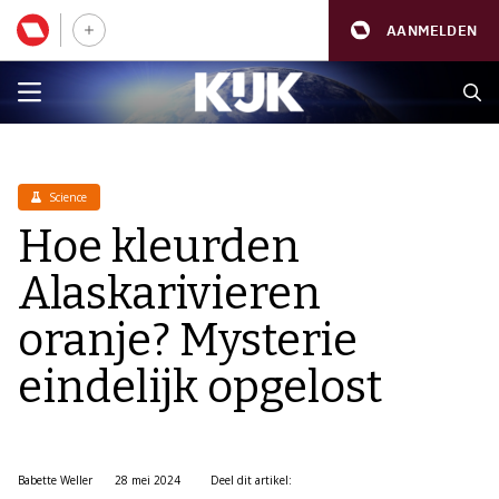
AANMELDEN
Science
Hoe kleurden
Alaskarivieren
oranje? Mysterie
eindelijk opgelost
Babette Weller
28 mei 2024
Deel dit artikel: