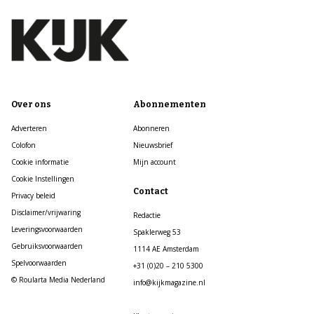
Over ons
Abonnementen
Adverteren
Abonneren
Colofon
Nieuwsbrief
Cookie informatie
Mijn account
Cookie Instellingen
Contact
Privacy beleid
Disclaimer/vrijwaring
Redactie
Leveringsvoorwaarden
Spaklerweg 53
Gebruiksvoorwaarden
1114 AE Amsterdam
Spelvoorwaarden
+31 (0)20 – 210 5300
© Roularta Media Nederland
info@kijkmagazine.nl