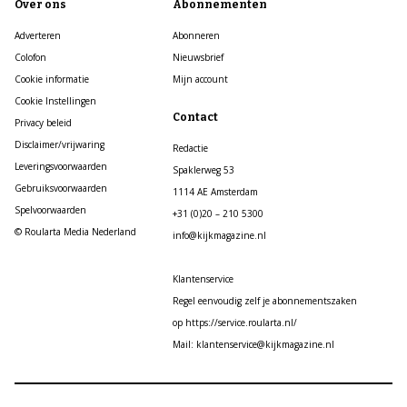
Over ons
Abonnementen
Adverteren
Abonneren
Colofon
Nieuwsbrief
Cookie informatie
Mijn account
Cookie Instellingen
Contact
Privacy beleid
Disclaimer/vrijwaring
Redactie
Leveringsvoorwaarden
Spaklerweg 53
Gebruiksvoorwaarden
1114 AE Amsterdam
Spelvoorwaarden
+31 (0)20 – 210 5300
© Roularta Media Nederland
info@kijkmagazine.nl
Klantenservice
Regel eenvoudig zelf je abonnementszaken
op https://service.roularta.nl/
Mail: klantenservice@kijkmagazine.nl