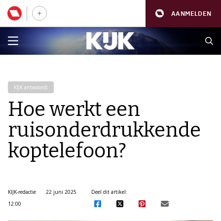
AANMELDEN
KIJK antwoordt
Hoe werkt een
ruisonderdrukkende
koptelefoon?
KIJK-redactie
22 juni 2025
Deel dit artikel:
12:00