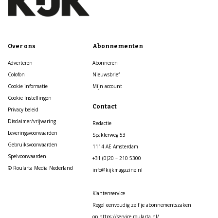
Over ons
Abonnementen
Adverteren
Abonneren
Colofon
Nieuwsbrief
Cookie informatie
Mijn account
Cookie Instellingen
Contact
Privacy beleid
Disclaimer/vrijwaring
Redactie
Leveringsvoorwaarden
Spaklerweg 53
Gebruiksvoorwaarden
1114 AE Amsterdam
Spelvoorwaarden
+31 (0)20 – 210 5300
© Roularta Media Nederland
info@kijkmagazine.nl
Klantenservice
Regel eenvoudig zelf je abonnementszaken
op https://service.roularta.nl/