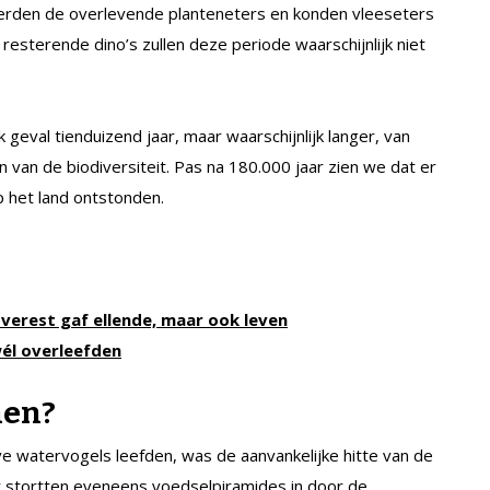
gerden de overlevende planteneters en konden vleeseters
sterende dino’s zullen deze periode waarschijnlijk niet
k geval tienduizend jaar, maar waarschijnlijk langer, van
 van de biodiversiteit. Pas na 180.000 jaar zien we dat er
 het land ontstonden.
verest gaf ellende, maar ook leven
wél overleefden
nen?
ve watervogels leefden, was de aanvankelijke hitte van de
hier stortten eveneens voedselpiramides in door de