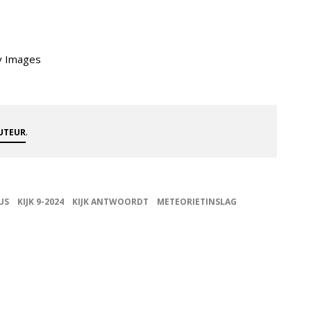
ty Images
.
AUTEUR
US
KIJK 9-2024
KIJK ANTWOORDT
METEORIETINSLAG