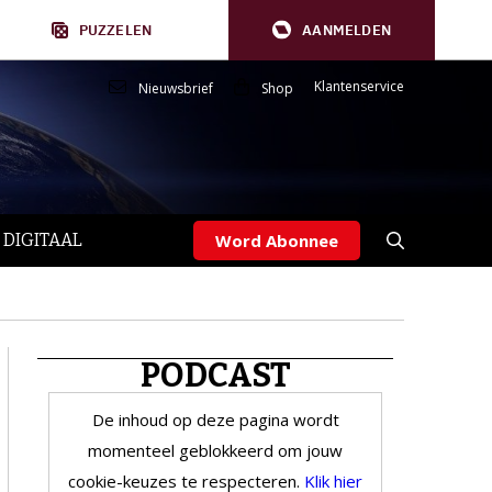
PUZZELEN
AANMELDEN
Klantenservice
Nieuwsbrief
Shop
 DIGITAAL
Word Abonnee
PODCAST
De inhoud op deze pagina wordt
momenteel geblokkeerd om jouw
cookie-keuzes te respecteren.
Klik hier