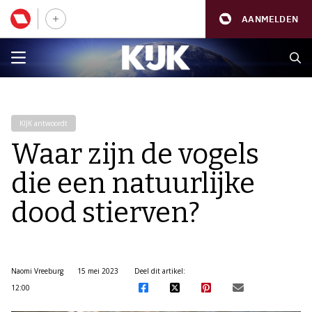
AANMELDEN
KIJK antwoordt
Waar zijn de vogels
die een natuurlijke
dood stierven?
Naomi Vreeburg
15 mei 2023
Deel dit artikel:
12:00