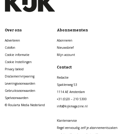
Over ons
Abonnementen
Adverteren
Abonneren
Colofon
Nieuwsbrief
Cookie informatie
Mijn account
Cookie Instellingen
Contact
Privacy beleid
Disclaimer/vrijwaring
Redactie
Leveringsvoorwaarden
Spaklerweg 53
Gebruiksvoorwaarden
1114 AE Amsterdam
Spelvoorwaarden
+31 (0)20 – 210 5300
© Roularta Media Nederland
info@kijkmagazine.nl
Klantenservice
Regel eenvoudig zelf je abonnementszaken