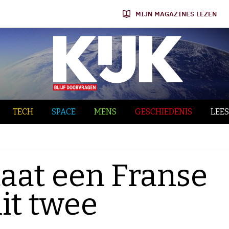
MIJN MAGAZINES LEZEN
TECH
SPACE
MENS
GESCHIEDENIS
LEES
aat een Franse
it twee