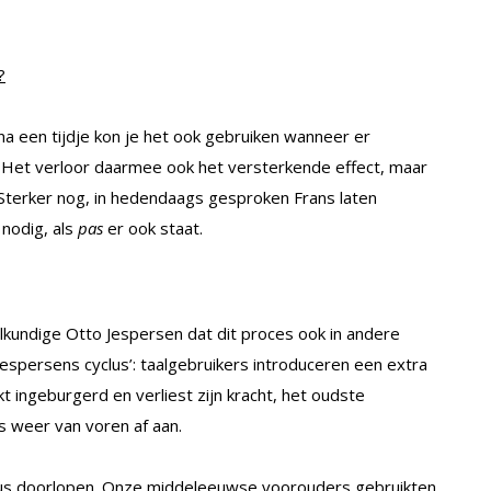
?
a een tijdje kon je het ook gebruiken wanneer er
 Het verloor daarmee ook het versterkende effect, maar
 Sterker nog, in hedendaags gesproken Frans laten
 nodig, als
pas
er ook staat.
kundige Otto Jespersen dat dit proces ook in andere
espersens cyclus’: taalgebruikers introduceren een extra
 ingeburgerd en verliest zijn kracht, het oudste
s weer van voren af aan.
lus doorlopen. Onze middeleeuwse voorouders gebruikten