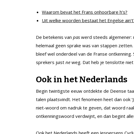
Waarom bevat het Frans onhoorbare h’s?
Uit welke woorden bestaat het Engelse ain’t
De betekenis van
pas
werd steeds algemener: n
helemaal geen sprake was van stappen zetten.
bleef wel onderdeel van de Franse ontkenning.
sprekers juist
ne
weg. Dat heb je tenslotte niet
Ook in het Nederlands
Begin twintigste eeuw ontdekte de Deense taal
talen plaatsvindt. Het fenomeen heet dan ook ‘J
niet-woord om nadruk te geven, dat woord raakt
ontkenningswoord verdwijnt, en dan begint alle
Ook het Nederlands heeft een Jespersens Cyc