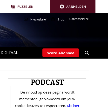
PUZZELEN
AANMELDEN
Klantenservice
Nieuwsbrief
Shop
 DIGITAAL
Word Abonnee
PODCAST
De inhoud op deze pagina wordt
momenteel geblokkeerd om jouw
cookie-keuzes te respecteren.
Klik hier