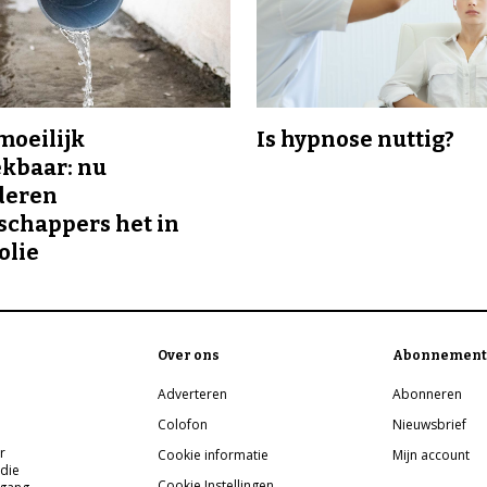
 moeilijk
Is hypnose nuttig?
kbaar: nu
deren
chappers het in
olie
Over ons
Abonnement
Adverteren
Abonneren
Colofon
Nieuwsbrief
r
Cookie informatie
Mijn account
 die
Cookie Instellingen