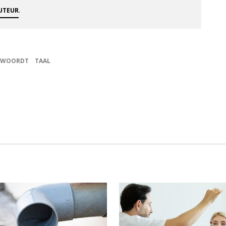
.
AUTEUR
NTWOORDT
TAAL