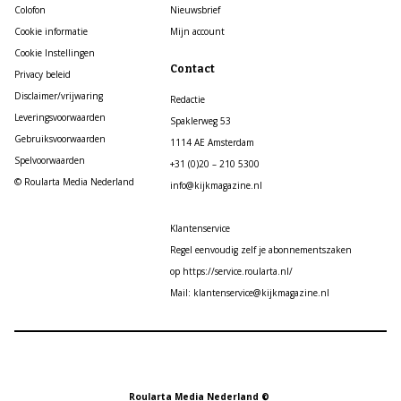
Colofon
Nieuwsbrief
Cookie informatie
Mijn account
Cookie Instellingen
Contact
Privacy beleid
Disclaimer/vrijwaring
Redactie
Leveringsvoorwaarden
Spaklerweg 53
Gebruiksvoorwaarden
1114 AE Amsterdam
Spelvoorwaarden
+31 (0)20 – 210 5300
© Roularta Media Nederland
info@kijkmagazine.nl
Klantenservice
Regel eenvoudig zelf je abonnementszaken
op https://service.roularta.nl/
Mail: klantenservice@kijkmagazine.nl
Roularta Media Nederland ©