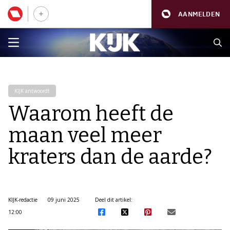
AANMELDEN
KIJK antwoordt
Waarom heeft de
maan veel meer
kraters dan de aarde?
KIJK-redactie
09 juni 2025
Deel dit artikel:
12:00