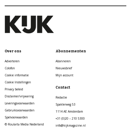
Over ons
Abonnementen
Adverteren
Abonneren
Colofon
Nieuwsbrief
Cookie informatie
Mijn account
Cookie Instellingen
Contact
Privacy beleid
Disclaimer/vrijwaring
Redactie
Leveringsvoorwaarden
Spaklerweg 53
Gebruiksvoorwaarden
1114 AE Amsterdam
Spelvoorwaarden
+31 (0)20 – 210 5300
© Roularta Media Nederland
info@kijkmagazine.nl