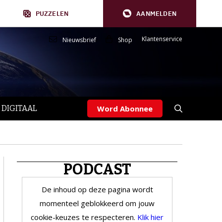
PUZZELEN
AANMELDEN
Klantenservice
Nieuwsbrief
Shop
 DIGITAAL
Word Abonnee
PODCAST
De inhoud op deze pagina wordt
momenteel geblokkeerd om jouw
cookie-keuzes te respecteren.
Klik hier