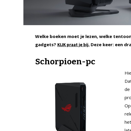
Welke boeken moet je lezen, welke tentoons
gadgets?
Deze keer: een dr
KIJK praat je bij.
Schorpioen-pc
Hi
Dat
de 
pro
Op 
re
he
lat