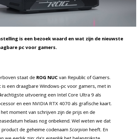
telling is een bezoek waard en wat zijn de nieuwste
aagbare pc voor gamers.
erboven staat de
ROG NUC
van Republic of Gamers.
 is een draagbare Windows-pc voor gamers, met in
krachtigste uitvoering een Intel Core Ultra 9 als
cessor en een NVIDIA RTX 4070 als grafische kaart.
het moment van schrijven zijn de prijs en de
leasedatum helaas nog onbekend. Wel weten we dat
t product de geheime codenaam
Scorpion
heeft. En
en we eerlijk zijn: da’s eigenlijk het belangrijkste.