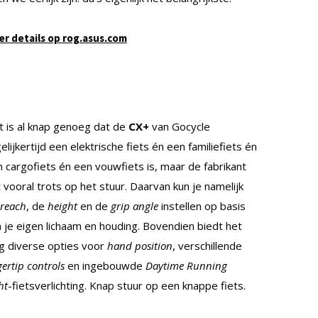
r details op rog.asus.com
 is al knap genoeg dat de
CX+
van Gocycle
elijkertijd een elektrische fiets én een familiefiets én
 cargofiets én een vouwfiets is, maar de fabrikant
kt vooral trots op het stuur. Daarvan kun je namelijk
reach
, de
height
en de
grip angle
instellen op basis
 je eigen lichaam en houding. Bovendien biedt het
g diverse opties voor
hand position
, verschillende
gertip controls
en ingebouwde
Daytime Running
ht
-fietsverlichting. Knap stuur op een knappe fiets.