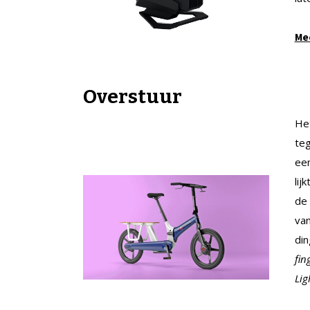
Mee
Overstuur
Het
teg
een
lij
de
van
din
fin
Lig