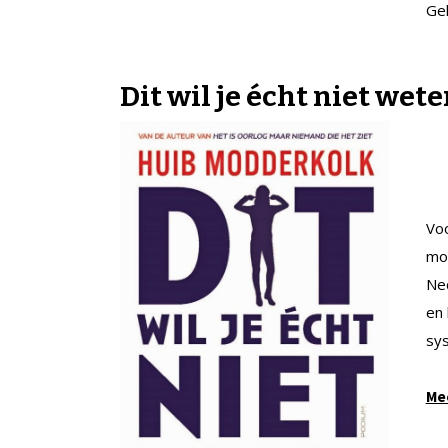
Gel
Dit wil je écht niet wet
Voo
mod
Ned
en 
sy
Mee