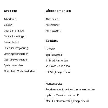
Over ons
Abonnementen
Adverteren
Abonneren
Colofon
Nieuwsbrief
Cookie informatie
Mijn account
Cookie Instellingen
Contact
Privacy beleid
Disclaimer/vrijwaring
Redactie
Leveringsvoorwaarden
Spaklerweg 53
Gebruiksvoorwaarden
1114 AE Amsterdam
Spelvoorwaarden
+31 (0)20 – 210 5300
© Roularta Media Nederland
info@kijkmagazine.nl
Klantenservice
Regel eenvoudig zelf je abonnementszaken
op https://service.roularta.nl/
Mail: klantenservice@kijkmagazine.nl