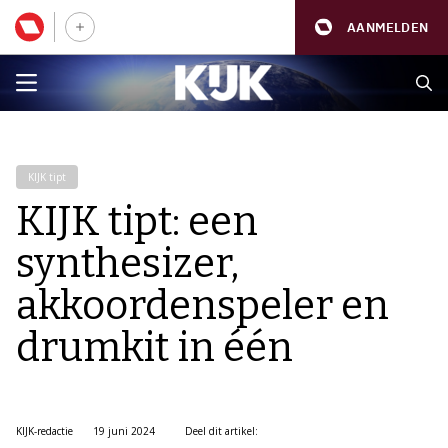
AANMELDEN
KIJK tipt
KIJK tipt: een
synthesizer,
akkoordenspeler en
drumkit in één
KIJK-redactie
19 juni 2024
Deel dit artikel: