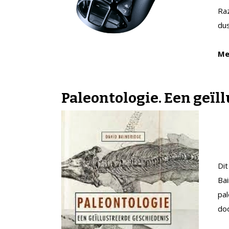
Raz
dus
Me
Paleontologie. Een geïl
Dit
Bai
pal
doo