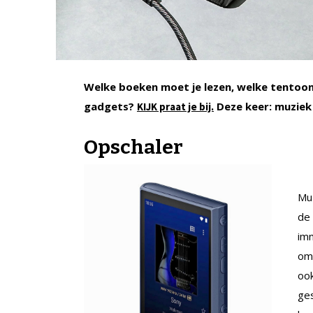
Welke boeken moet je lezen, welke tentoons
gadgets?
Deze keer: muziek 
KIJK praat je bij.
Opschaler
Muz
de
imm
om 
ook
ges