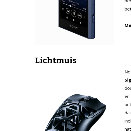
ber
bet
Me
Lichtmuis
Ne
Si
doo
en 
ont
daa
ine
nat