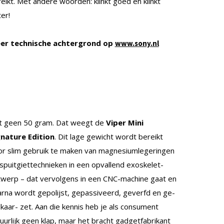
eikt. Met andere woorden: klinkt goed en klinkt
er!
er technische achtergrond op
www.sony.nl
t geen 50 gram. Dat weegt de
Viper Mini
gnature Edition
. Dit lage gewicht wordt bereikt
r slim gebruik te maken van magnesiumlegeringen
spuitgiettechnieken in een opvallend exoskelet-
werp – dat vervolgens in een CNC-machine gaat en
rna wordt gepolijst, gepassiveerd, geverfd en ge-
lkaar- zet. Aan die kennis heb je als consument
uurlijk geen klap, maar het bracht gadgetfabrikant