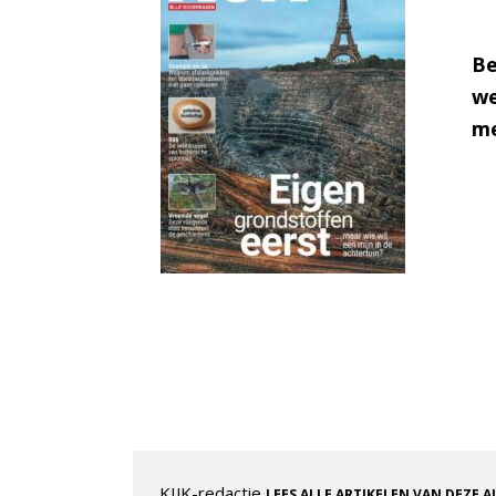
Be
we
me
KIJK-redactie
LEES ALLE ARTIKELEN VAN DEZE 