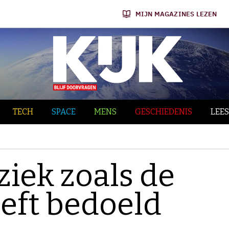
MIJN MAGAZINES LEZEN
TECH
SPACE
MENS
GESCHIEDENIS
LEES
ziek zoals de
eeft bedoeld