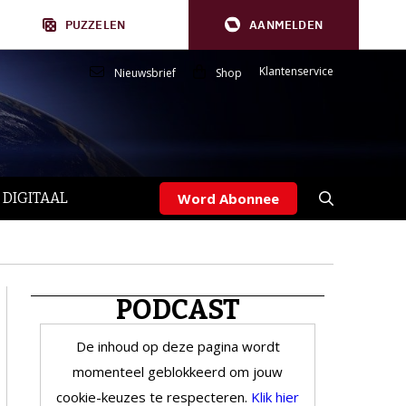
PUZZELEN
AANMELDEN
Klantenservice
Nieuwsbrief
Shop
 DIGITAAL
Word Abonnee
PODCAST
De inhoud op deze pagina wordt
momenteel geblokkeerd om jouw
cookie-keuzes te respecteren.
Klik hier