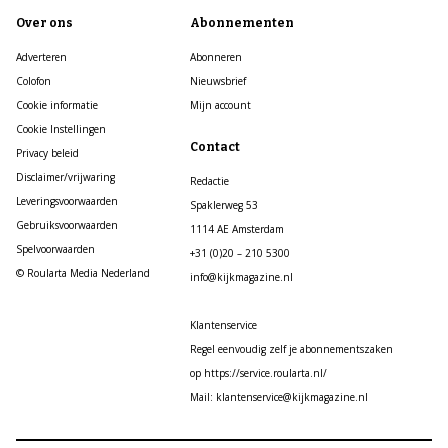
Over ons
Abonnementen
Adverteren
Abonneren
Colofon
Nieuwsbrief
Cookie informatie
Mijn account
Cookie Instellingen
Contact
Privacy beleid
Disclaimer/vrijwaring
Redactie
Leveringsvoorwaarden
Spaklerweg 53
Gebruiksvoorwaarden
1114 AE Amsterdam
Spelvoorwaarden
+31 (0)20 – 210 5300
© Roularta Media Nederland
info@kijkmagazine.nl
Klantenservice
Regel eenvoudig zelf je abonnementszaken
op https://service.roularta.nl/
Mail: klantenservice@kijkmagazine.nl