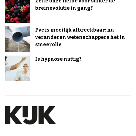
Zette onze liefde voor suiker de
breinevolutie in gang?
Pvc is moeilijk afbreekbaar: nu
veranderen wetenschappers het in
smeerolie
Is hypnose nuttig?