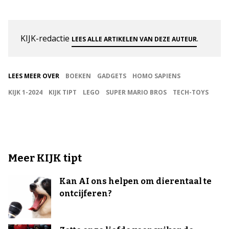
KIJK-redactie
.
LEES ALLE ARTIKELEN VAN DEZE AUTEUR
LEES MEER OVER
BOEKEN
GADGETS
HOMO SAPIENS
KIJK 1-2024
KIJK TIPT
LEGO
SUPER MARIO BROS
TECH-TOYS
Meer KIJK tipt
Kan AI ons helpen om dierentaal te
ontcijferen?