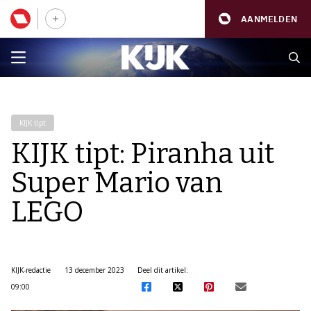
AANMELDEN
KIJK tipt
KIJK tipt: Piranha uit
Super Mario van
LEGO
KIJK-redactie
13 december 2023
Deel dit artikel:
09:00