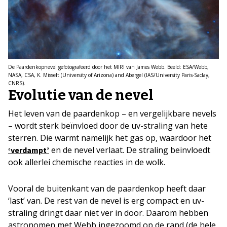
De Paardenkopnevel gefotografeerd door het MIRI van James Webb. Beeld: ESA/Webb,
NASA, CSA, K. Misselt (University of Arizona) and Abergel (IAS/University Paris-Saclay,
CNRS).
Evolutie van de nevel
Het leven van de paardenkop – en vergelijkbare nevels
– wordt sterk beïnvloed door de uv-straling van hete
sterren. Die warmt namelijk het gas op, waardoor het
en de nevel verlaat. De straling beïnvloedt
‘verdampt’
ook allerlei chemische reacties in de wolk.
Vooral de buitenkant van de paardenkop heeft daar
‘last’ van. De rest van de nevel is erg compact en uv-
straling dringt daar niet ver in door. Daarom hebben
astronomen met Webb ingezoomd op de rand (de hele