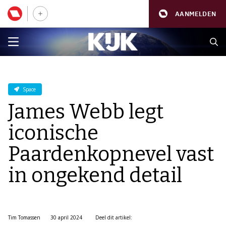
AANMELDEN
Space
James Webb legt
iconische
Paardenkopnevel vast
in ongekend detail
Tim Tomassen
30 april 2024
Deel dit artikel: