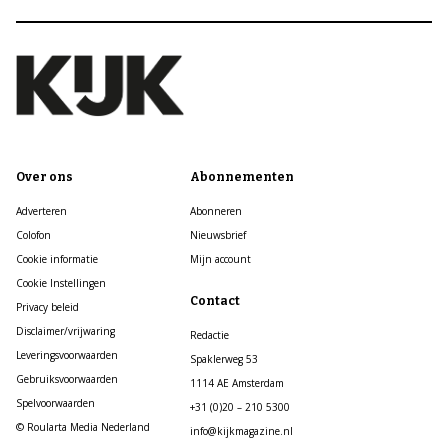
Over ons
Abonnementen
Adverteren
Abonneren
Colofon
Nieuwsbrief
Cookie informatie
Mijn account
Cookie Instellingen
Contact
Privacy beleid
Disclaimer/vrijwaring
Redactie
Leveringsvoorwaarden
Spaklerweg 53
Gebruiksvoorwaarden
1114 AE Amsterdam
Spelvoorwaarden
+31 (0)20 – 210 5300
© Roularta Media Nederland
info@kijkmagazine.nl