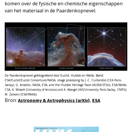
komen over de fysische en chemische eigenschappen
van het materiaal in de Paardenkopnevel.
De Paardenkopnevel gefotografeerd door Euclid, Hubble en Webb. Beeld:
ESA/Euclid/Euclid Consortium/NASA, image processing by J.-C. Cuillandre (CEA Paris-
Saclay), G. Anselmi, NASA, ESA, and the Hubble Heritage Team (AURA/STScI), ESA/Webb,
CSA, K. Misselt (University of Arizona) and A. Abergel (IAS/University Paris-Saclay, CNRS),
M. Zamani (ESA/Webb).
Bron:
,
Astronomy & Astrophysics (arXiv)
ESA