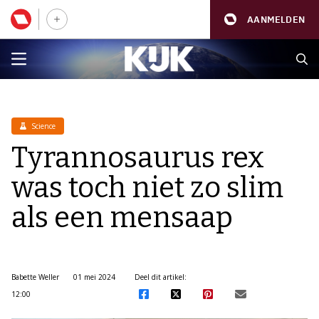
AANMELDEN
Science
Tyrannosaurus rex
was toch niet zo slim
als een mensaap
Babette Weller
01 mei 2024
Deel dit artikel:
12:00