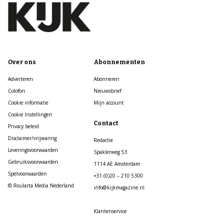
Over ons
Abonnementen
Adverteren
Abonneren
Colofon
Nieuwsbrief
Cookie informatie
Mijn account
Cookie Instellingen
Contact
Privacy beleid
Disclaimer/vrijwaring
Redactie
Leveringsvoorwaarden
Spaklerweg 53
Gebruiksvoorwaarden
1114 AE Amsterdam
Spelvoorwaarden
+31 (0)20 – 210 5300
© Roularta Media Nederland
info@kijkmagazine.nl
Klantenservice