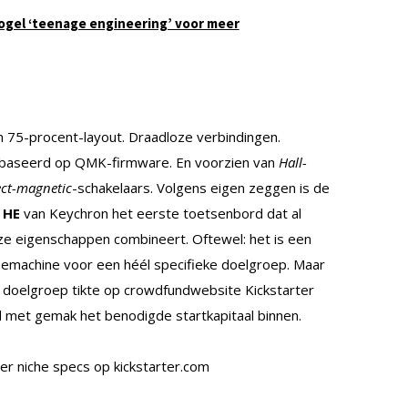
ogel ‘teenage engineering’ voor meer
 75-procent-layout. Draadloze verbindingen.
baseerd op QMK-firmware. En voorzien van
Hall-
ect-magnetic
-schakelaars. Volgens eigen zeggen is de
 HE
van Keychron het eerste toetsenbord dat al
e eigenschappen combineert. Oftewel: het is een
emachine voor een héél specifieke doelgroep. Maar
 doelgroep tikte op crowdfundwebsite Kickstarter
 met gemak het benodigde startkapitaal binnen.
r niche specs op kickstarter.com