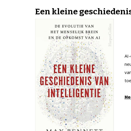
Een kleine geschiedenis
AI-
ne
van
toe
Mee