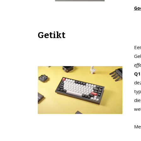
Go
Getikt
Een
Ge
eff
Q1
dez
typ
die
wel
Mee