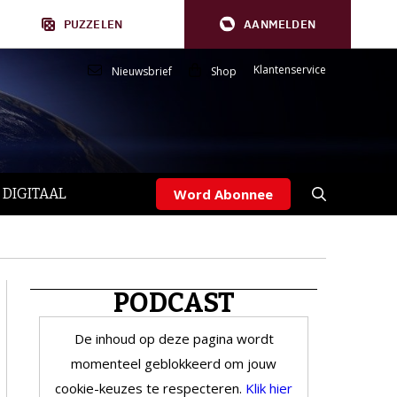
PUZZELEN
AANMELDEN
Klantenservice
Nieuwsbrief
Shop
 DIGITAAL
Word Abonnee
PODCAST
De inhoud op deze pagina wordt
momenteel geblokkeerd om jouw
cookie-keuzes te respecteren.
Klik hier