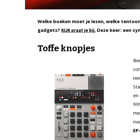
Welke boeken moet je lezen, welke tentoons
gadgets?
Deze keer: een syn
KIJK praat je bij.
Toffe knopjes
Ben
co
nie
St
en 
99
met
mac
EP–