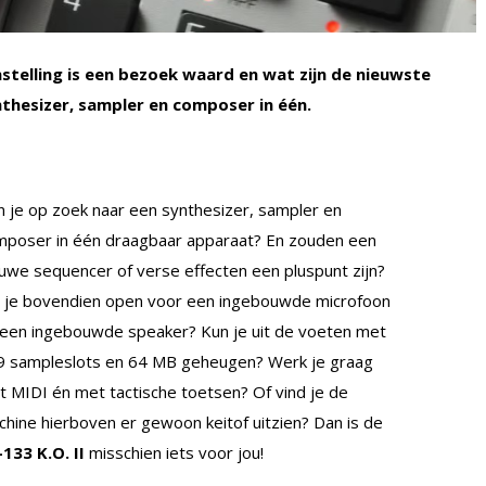
telling is een bezoek waard en wat zijn de nieuwste
thesizer, sampler en composer in één.
 je op zoek naar een synthesizer, sampler en
mposer in één draagbaar apparaat? En zouden een
uwe sequencer of verse effecten een pluspunt zijn?
a je bovendien open voor een ingebouwde microfoon
een ingebouwde speaker? Kun je uit de voeten met
9 sampleslots en 64 MB geheugen? Werk je graag
 MIDI én met tactische toetsen? Of vind je de
hine hierboven er gewoon keitof uitzien? Dan is de
133 K.O. II
misschien iets voor jou!