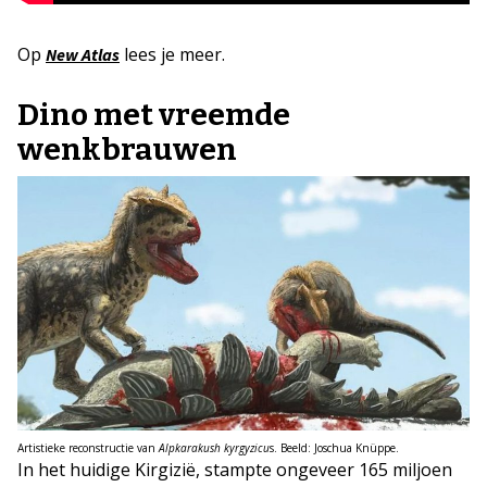
Op
lees je meer.
New Atlas
Dino met vreemde
wenkbrauwen
Artistieke reconstructie van
Alpkarakush kyrgyzicu
s. Beeld: Joschua Knüppe.
In het huidige Kirgizië, stampte ongeveer 165 miljoen