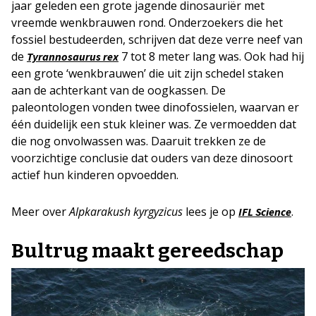
jaar geleden een grote jagende dinosauriër met
vreemde wenkbrauwen rond. Onderzoekers die het
fossiel bestudeerden, schrijven dat deze verre neef van
de
7 tot 8 meter lang was. Ook had hij
Tyrannosaurus rex
een grote ‘wenkbrauwen’ die uit zijn schedel staken
aan de achterkant van de oogkassen. De
paleontologen vonden twee dinofossielen, waarvan er
één duidelijk een stuk kleiner was. Ze vermoedden dat
die nog onvolwassen was. Daaruit trekken ze de
voorzichtige conclusie dat ouders van deze dinosoort
actief hun kinderen opvoedden.
Meer over
Alpkarakush kyrgyzicus
lees je op
.
IFL Science
Bultrug maakt gereedschap