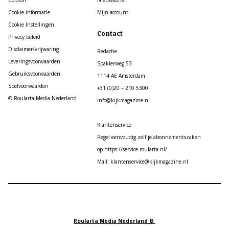
Colofon
Nieuwsbrief
Cookie informatie
Mijn account
Cookie Instellingen
Contact
Privacy beleid
Disclaimer/vrijwaring
Redactie
Leveringsvoorwaarden
Spaklerweg 53
Gebruiksvoorwaarden
1114 AE Amsterdam
Spelvoorwaarden
+31 (0)20 – 210 5300
© Roularta Media Nederland
info@kijkmagazine.nl
Klantenservice
Regel eenvoudig zelf je abonnementszaken
op https://service.roularta.nl/
Mail: klantenservice@kijkmagazine.nl
Roularta Media Nederland ©