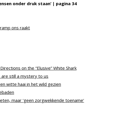
nsen onder druk staan’ | pagina 34
 ramp ons raakt
Directions on the “Elusive” White Shark
are still a mystery to us
n witte haai in het wild gezien
nebaden
nbeten, maar ‘geen zorgwekkende toename’