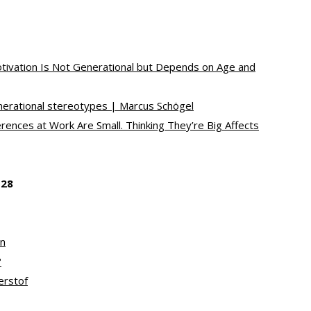
otivation Is Not Generational but Depends on Age and
nerational stereotypes | Marcus Schögel
rences at Work Are Small. Thinking They’re Big Affects
 28
en
?
erstof