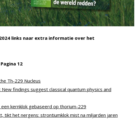
/2024 links naar extra informatie over het
 Pagina 12
 the Th-229 Nucleus
: New findings suggest classical quantum physics and
n een kernklok gebaseerd op thorium-229
t, tikt het nergens: strontiumklok mist na miljarden jaren