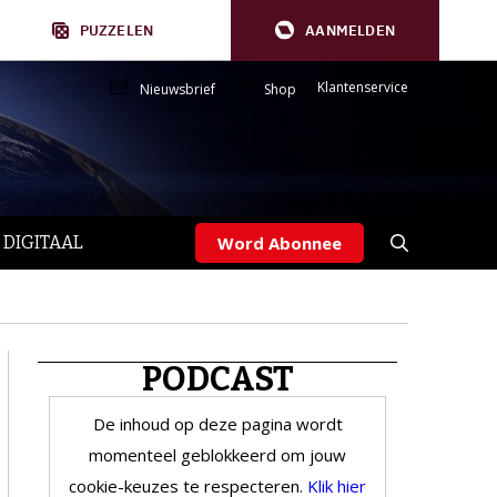
PUZZELEN
AANMELDEN
Klantenservice
Nieuwsbrief
Shop
 DIGITAAL
Word Abonnee
PODCAST
De inhoud op deze pagina wordt
momenteel geblokkeerd om jouw
cookie-keuzes te respecteren.
Klik hier