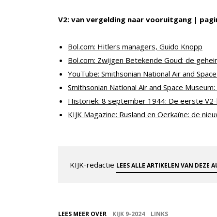
V2: van vergelding naar vooruitgang | pagi
Bol.com: Hitlers managers, Guido Knopp
Bol.com: Zwijgen Betekende Goud: de gehei
YouTube: Smithsonian National Air and Spa
Smithsonian National Air and Space Museum: 
Historiek: 8 september 1944: De eerste V2-
KIJK Magazine: Rusland en Oerkaïne: de n
KIJK-redactie
LEES ALLE ARTIKELEN VAN DEZE 
LEES MEER OVER
KIJK 9-2024
LINKS