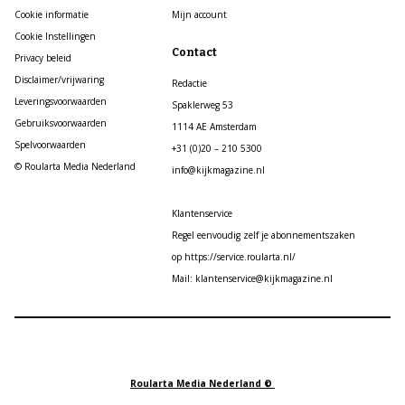
Cookie informatie
Mijn account
Cookie Instellingen
Contact
Privacy beleid
Disclaimer/vrijwaring
Redactie
Leveringsvoorwaarden
Spaklerweg 53
Gebruiksvoorwaarden
1114 AE Amsterdam
Spelvoorwaarden
+31 (0)20 – 210 5300
© Roularta Media Nederland
info@kijkmagazine.nl
Klantenservice
Regel eenvoudig zelf je abonnementszaken
op https://service.roularta.nl/
Mail: klantenservice@kijkmagazine.nl
Roularta Media Nederland ©