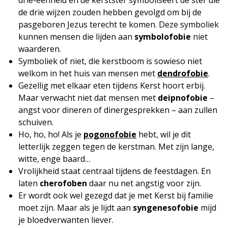
drie-eenheid en de kerstster symboliseert de ster die
de drie wijzen zouden hebben gevolgd om bij de
pasgeboren Jezus terecht te komen. Deze symboliek
kunnen mensen die lijden aan
symbolofobie
niet
waarderen.
Symboliek of niet, die kerstboom is sowieso niet
welkom in het huis van mensen met
dendrofobie
.
Gezellig met elkaar eten tijdens Kerst hoort erbij.
Maar verwacht niet dat mensen met
deipnofobie
–
angst voor dineren of dinergesprekken – aan zullen
schuiven.
Ho, ho, ho! Als je
pogonofobie
hebt, wil je dit
letterlijk zeggen tegen de kerstman. Met zijn lange,
witte, enge baard…
Vrolijkheid staat centraal tijdens de feestdagen. En
laten
cherofoben
daar nu net angstig voor zijn.
Er wordt ook wel gezegd dat je met Kerst bij familie
moet zijn. Maar als je lijdt aan
syngenesofobie
mijd
je bloedverwanten liever.