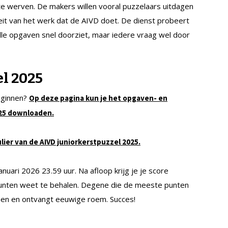
te werven. De makers willen vooral puzzelaars uitdagen
eit van het werk dat de AIVD doet. De dienst probeert
lle opgaven snel doorziet, maar iedere vraag wel door
el
2025
beginnen?
Op deze pagina kun je het opgaven- en
025 downloaden.
ier van de AIVD juniorkerstpuzzel 2025.
nuari 2026 23.59 uur. Na afloop krijg je je score
punten weet te behalen. Degene die de meeste punten
men en ontvangt eeuwige roem. Succes!