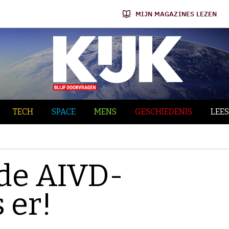
MIJN MAGAZINES LEZEN
TECH
SPACE
MENS
GESCHIEDENIS
LEES
 de AIVD-
 er!