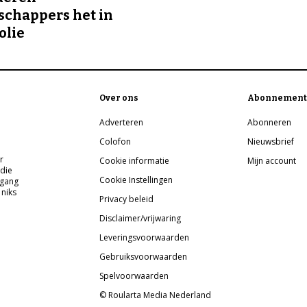
chappers het in
olie
Over ons
Abonnement
Adverteren
Abonneren
Colofon
Nieuwsbrief
r
Cookie informatie
Mijn account
 die
Cookie Instellingen
pgang
 niks
Privacy beleid
Disclaimer/vrijwaring
Leveringsvoorwaarden
Gebruiksvoorwaarden
Spelvoorwaarden
© Roularta Media Nederland