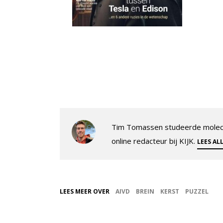
Tim Tomassen studeerde molecul
online redacteur bij KIJK.
LEES AL
LEES MEER OVER
AIVD
BREIN
KERST
PUZZEL