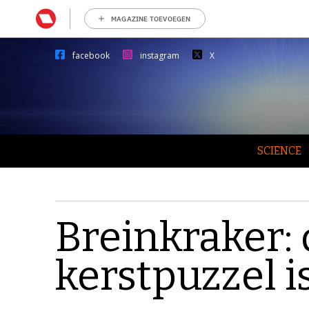
MAGAZINE TOEVOEGEN
facebook
instagram
X
SCIENCE
Breinkraker:
kerstpuzzel is