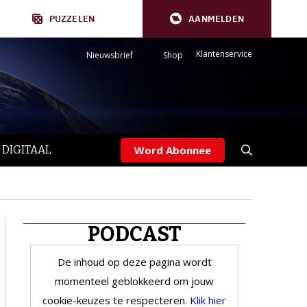
PUZZELEN
AANMELDEN
Klantenservice
Nieuwsbrief
Shop
 DIGITAAL
Word Abonnee
PODCAST
De inhoud op deze pagina wordt
momenteel geblokkeerd om jouw
cookie-keuzes te respecteren.
Klik hier