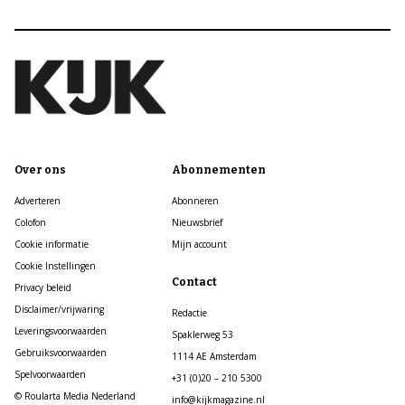
Over ons
Abonnementen
Adverteren
Abonneren
Colofon
Nieuwsbrief
Cookie informatie
Mijn account
Cookie Instellingen
Contact
Privacy beleid
Disclaimer/vrijwaring
Redactie
Leveringsvoorwaarden
Spaklerweg 53
Gebruiksvoorwaarden
1114 AE Amsterdam
Spelvoorwaarden
+31 (0)20 – 210 5300
© Roularta Media Nederland
info@kijkmagazine.nl