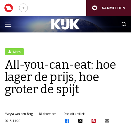
AANMELDEN
Mens
All-you-can-eat: hoe
lager de prijs, hoe
groter de spijt
Marysa van den Berg
18 december
Deel dit artikel:
2015 11:00