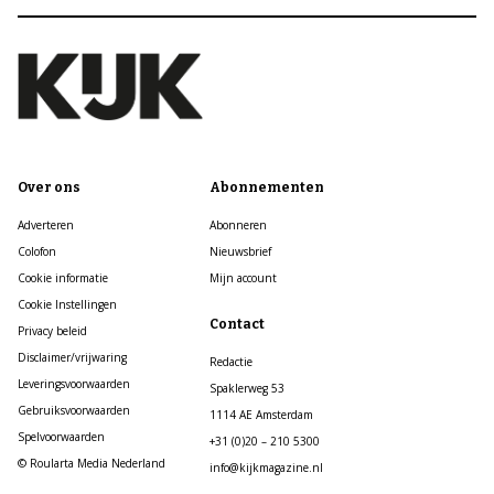
Over ons
Abonnementen
Adverteren
Abonneren
Colofon
Nieuwsbrief
Cookie informatie
Mijn account
Cookie Instellingen
Contact
Privacy beleid
Disclaimer/vrijwaring
Redactie
Leveringsvoorwaarden
Spaklerweg 53
Gebruiksvoorwaarden
1114 AE Amsterdam
Spelvoorwaarden
+31 (0)20 – 210 5300
© Roularta Media Nederland
info@kijkmagazine.nl