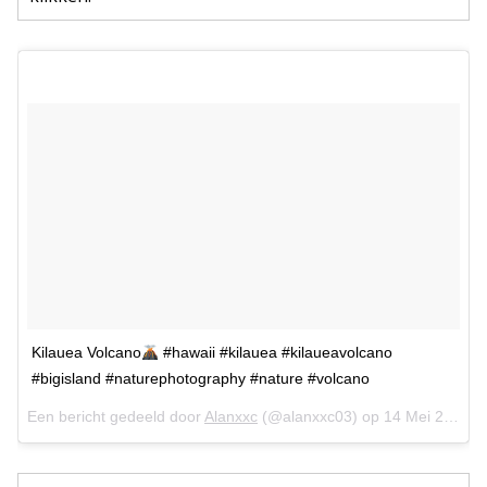
Kilauea Volcano
#hawaii #kilauea #kilaueavolcano
#bigisland #naturephotography #nature #volcano
Een bericht gedeeld door
Alanxxc
(@alanxxc03) op
14 Mei 2018 om 9:15 (PDT)