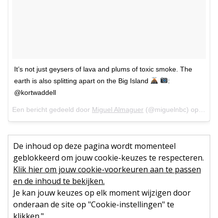
It’s not just geysers of lava and plums of toxic smoke. The
earth is also splitting apart on the Big Island
:
@kortwaddell
Een bericht gedeeld door
Miguel Almaguer
(@miguelnbc) op
15 Me
De inhoud op deze pagina wordt momenteel
geblokkeerd om jouw cookie-keuzes te respecteren.
Klik hier om jouw cookie-voorkeuren aan te passen
en de inhoud te bekijken.
Je kan jouw keuzes op elk moment wijzigen door
onderaan de site op "Cookie-instellingen" te
klikken."