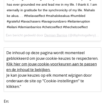
has ever grounded me and lead me in my life. I thank it. I am
eternally in gratitude for the synchronicity of my life. Mahalo
ke akua. . . #thelavaeffect #mahalokeakua #humbled
#grateful #lavachasers #lavagroundzero #leilanieruption
#leilani #demianbarrios #chetcoeffect #thechetcoeffect
Een bericht gedeeld door
Demian Barrios
(@dbphotogallery) op
10
De inhoud op deze pagina wordt momenteel
geblokkeerd om jouw cookie-keuzes te respecteren.
Klik hier om jouw cookie-voorkeuren aan te passen
en de inhoud te bekijken.
Je kan jouw keuzes op elk moment wijzigen door
onderaan de site op "Cookie-instellingen" te
klikken."
En: