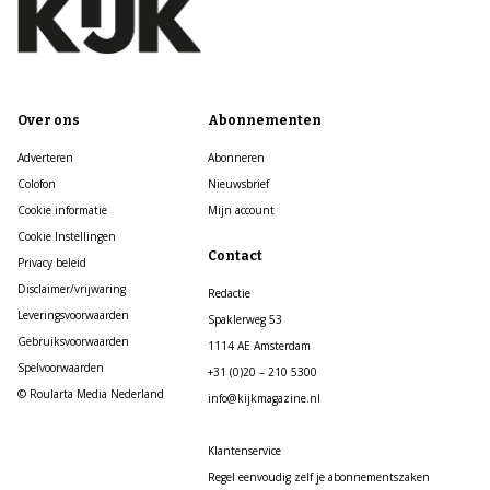
Over ons
Abonnementen
Adverteren
Abonneren
Colofon
Nieuwsbrief
Cookie informatie
Mijn account
Cookie Instellingen
Contact
Privacy beleid
Disclaimer/vrijwaring
Redactie
Leveringsvoorwaarden
Spaklerweg 53
Gebruiksvoorwaarden
1114 AE Amsterdam
Spelvoorwaarden
+31 (0)20 – 210 5300
© Roularta Media Nederland
info@kijkmagazine.nl
Klantenservice
Regel eenvoudig zelf je abonnementszaken