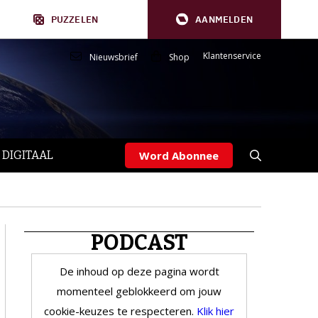
PUZZELEN
AANMELDEN
Klantenservice
Nieuwsbrief
Shop
 DIGITAAL
Word Abonnee
PODCAST
De inhoud op deze pagina wordt
momenteel geblokkeerd om jouw
cookie-keuzes te respecteren.
Klik hier