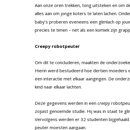
Aan onze oren trekken, tong uitsteken en om d
alles aan om jonge koters te laten lachen. Ond
baby’s proberen eveneens een glimlach op jouw
precies te timen – net als een komiek zijn gra
Creepy robotpeuter
Om dit te concluderen, maakten de onderzoeke
Hierin werd bestudeerd hoe dertien moeders e
een interactie met elkaar aangingen. De onder
kind naar elkaar lachten.
Deze gegevens werden in een
creepy
robotpeut
zojuist genoemde studie. Hij was in staat te gl
Vervolgens werden er 32 studenten bijgehaald 
peuter moesten aangaan.