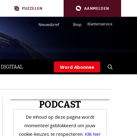
PUZZELEN
AANMELDEN
Klantenservice
Nieuwsbrief
Shop
 DIGITAAL
Word Abonnee
PODCAST
De inhoud op deze pagina wordt
momenteel geblokkeerd om jouw
cookie-keuzes te respecteren.
Klik hier