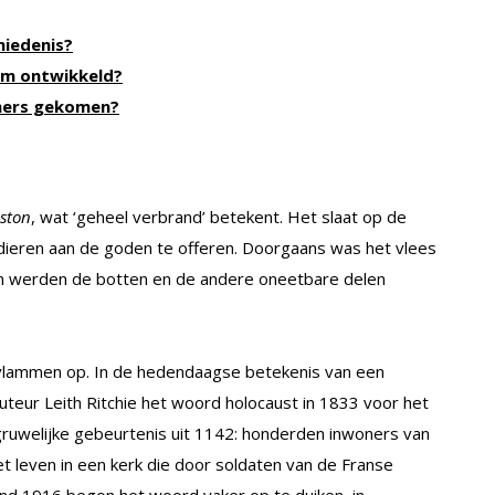
hiedenis?
m ontwikkeld?
amers gekomen?
ston
, wat ‘geheel verbrand’ betekent. Het slaat op de
eren aan de goden te offeren. Doorgaans was het vlees
n werden de botten en de andere oneetbare delen
n vlammen op. In de hedendaagse betekenis van een
teur Leith Ritchie het woord holocaust in 1833 voor het
n gruwelijke gebeurtenis uit 1142: honderden inwoners van
t leven in een kerk die door soldaten van de Franse
Rond 1916 begon het woord vaker op te duiken, in