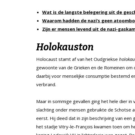
Wat is de langste belegering uit de gesc
Waarom hadden de nazi’s geen atoombo
Zijn er mensen levend uit de nazi-gask
Holokauston
Holocaust stamt af van het Oudgriekse
holokau
gewoonte van de Grieken en de Romeinen om di
daarbij voor menselijke consumptie bestemd e
verbrand.
Maar in sommige gevallen ging het hele dier i
slachting onder mensen gebruikte de Schotse au
eerst. Hij deed dat in zijn beschrijving van ee
het stadje Vitry-le-François kwamen toen om he
koning Lodewijk VII in lichterlaaie was gezet. 