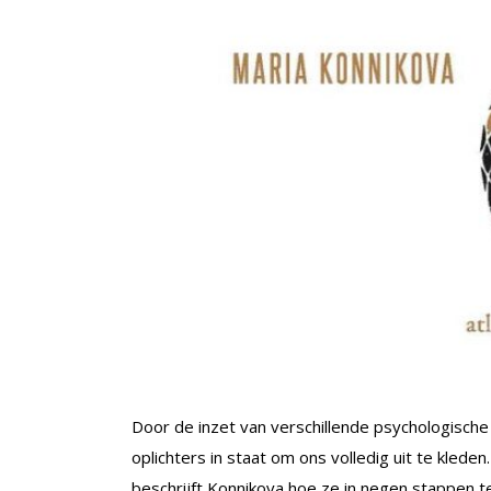
Door de inzet van verschillende psychologische
oplichters in staat om ons volledig uit te kled
beschrijft Konnikova hoe ze in negen stappen t