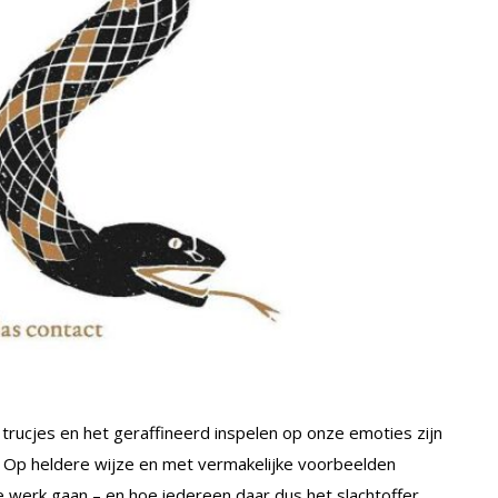
 trucjes en het geraffineerd inspelen op onze emoties zijn
en. Op heldere wijze en met vermakelijke voorbeelden
e werk gaan – en hoe iedereen daar dus het slachtoffer