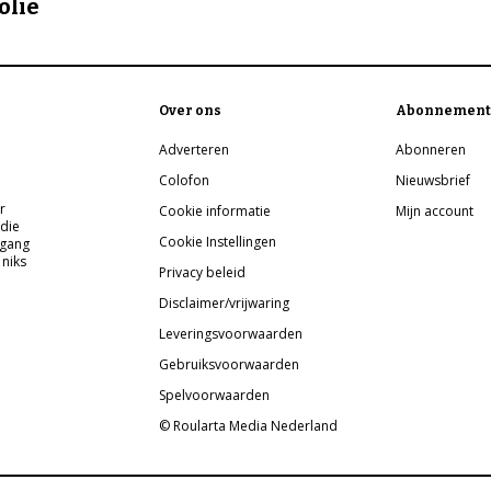
olie
Over ons
Abonnement
Adverteren
Abonneren
Colofon
Nieuwsbrief
r
Cookie informatie
Mijn account
 die
Cookie Instellingen
pgang
 niks
Privacy beleid
Disclaimer/vrijwaring
Leveringsvoorwaarden
Gebruiksvoorwaarden
Spelvoorwaarden
© Roularta Media Nederland