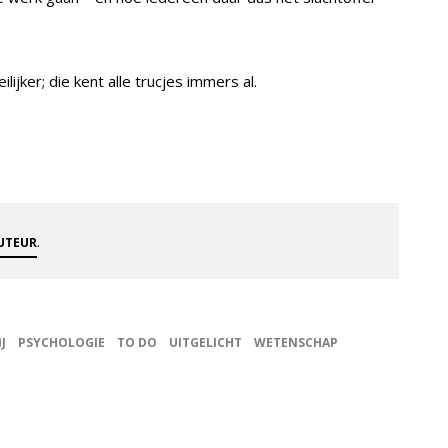
lijker; die kent alle trucjes immers al.
.
AUTEUR
J
PSYCHOLOGIE
TO DO
UITGELICHT
WETENSCHAP