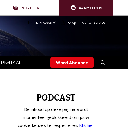
PUZZELEN
AANMELDEN
Klantenservice
Nieuwsbrief
Shop
 DIGITAAL
Word Abonnee
PODCAST
De inhoud op deze pagina wordt
momenteel geblokkeerd om jouw
cookie-keuzes te respecteren.
Klik hier