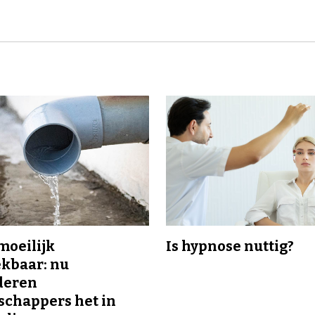
 moeilijk
Is hypnose nuttig?
kbaar: nu
deren
chappers het in