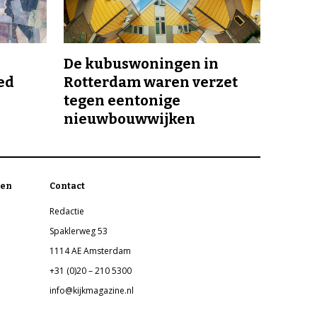
De kubuswoningen in
ed
Rotterdam waren verzet
tegen eentonige
nieuwbouwwijken
en
Contact
Redactie
Spaklerweg 53
1114 AE Amsterdam
+31 (0)20 – 210 5300
info@kijkmagazine.nl