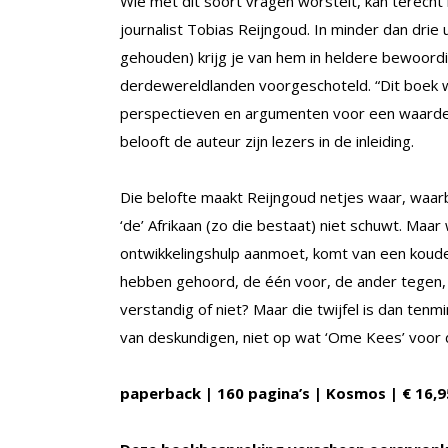
Wie met dit soort vragen worstelt, kan terecht
journalist Tobias Reijngoud. In minder dan drie
gehouden) krijg je van hem in heldere bewoordi
derdewereldlanden voorgeschoteld. “Dit boek w
perspectieven en argumenten voor een waardevol
belooft de auteur zijn lezers in de inleiding.
Die belofte maakt Reijngoud netjes waar, waarbi
‘de’ Afrikaan (zo die bestaat) niet schuwt. Maa
ontwikkelingshulp aanmoet, komt van een koude
hebben gehoord, de één voor, de ander tegen, bl
verstandig of niet? Maar die twijfel is dan te
van deskundigen, niet op wat ‘Ome Kees’ voor d
paperback | 160 pagina’s | Kosmos | € 16,9