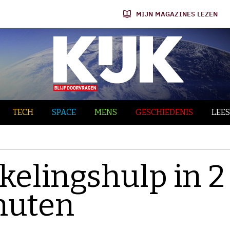
MIJN MAGAZINES LEZEN
TECH
SPACE
MENS
GESCHIEDENIS
LEES
kelingshulp in 2
nuten