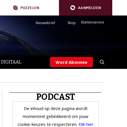
PUZZELEN
AANMELDEN
Klantenservice
Nieuwsbrief
Shop
 DIGITAAL
Word Abonnee
PODCAST
De inhoud op deze pagina wordt
momenteel geblokkeerd om jouw
cookie-keuzes te respecteren.
Klik hier