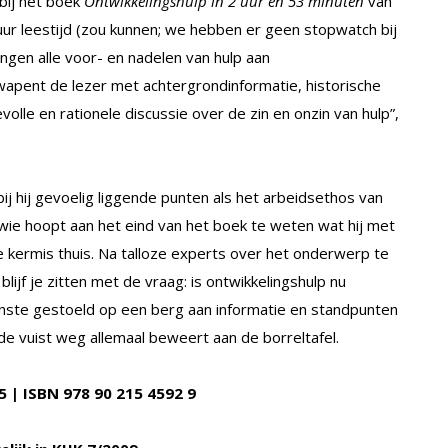
 bij het boek
Ontwikkelingshulp in 2 uur en 53 minuten
van
 uur leestijd (zou kunnen; we hebben er geen stopwatch bij
ngen alle voor- en nadelen van hulp aan
apent de lezer met achtergrondinformatie, historische
le en rationele discussie over de zin en onzin van hulp”,
j hij gevoelig liggende punten als het arbeidsethos van
r wie hoopt aan het eind van het boek te weten wat hij met
 kermis thuis. Na talloze experts over het onderwerp te
ijf je zitten met de vraag: is ontwikkelingshulp nu
nminste gestoeld op een berg aan informatie en standpunten
e vuist weg allemaal beweert aan de borreltafel.
5 | ISBN 978 90 215 4592 9