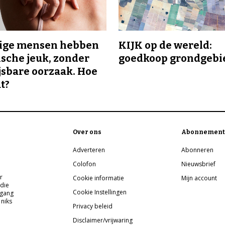
ge mensen hebben
KIJK op de wereld:
sche jeuk, zonder
goedkoop grondgebi
sbare oorzaak. Hoe
t?
Over ons
Abonnement
Adverteren
Abonneren
Colofon
Nieuwsbrief
r
Cookie informatie
Mijn account
 die
Cookie Instellingen
pgang
 niks
Privacy beleid
Disclaimer/vrijwaring