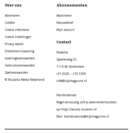
Over ons
Abonnementen
Adverteren
Abonneren
Colofon
Nieuwsbrief
Cookie informatie
Mijn account
Cookie Instellingen
Contact
Privacy beleid
Disclaimer/vrijwaring
Redactie
Leveringsvoorwaarden
Spaklerweg 53
Gebruiksvoorwaarden
1114 AE Amsterdam
Spelvoorwaarden
+31 (0)20 – 210 5300
© Roularta Media Nederland
info@kijkmagazine.nl
Klantenservice
Regel eenvoudig zelf je abonnementszaken
op https://service.roularta.nl/
Mail: klantenservice@kijkmagazine.nl