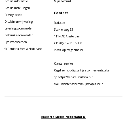
Cookie informatie
Mijn account
Cookie Instellingen
Contact
Privacy beleid
Disclaimer/vrijwaring
Redactie
Leveringsvoorwaarden
Spaklerweg 53
Gebruiksvoorwaarden
1114 AE Amsterdam
Spelvoorwaarden
+31 (0)20 – 210 5300
© Roularta Media Nederland
info@kijkmagazine.nl
Klantenservice
Regel eenvoudig zelf je abonnementszaken
op https://service.roularta.nl/
Mail: klantenservice@kijkmagazine.nl
Roularta Media Nederland ©