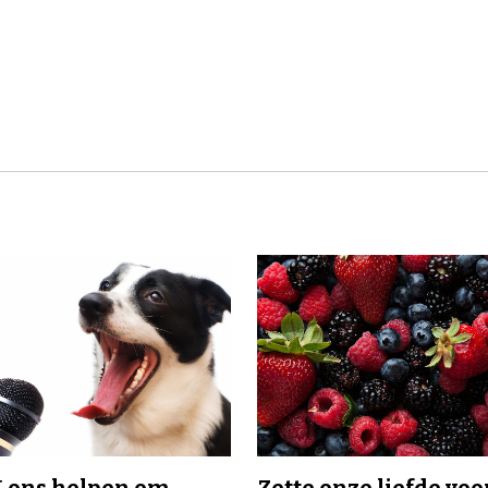
I ons helpen om
Zette onze liefde voo