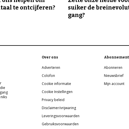
taal te ontcijferen?
suiker de breinevolut
gang?
Over ons
Abonnement
Adverteren
Abonneren
Colofon
Nieuwsbrief
r
Cookie informatie
Mijn account
 die
Cookie Instellingen
pgang
 niks
Privacy beleid
Disclaimer/vrijwaring
Leveringsvoorwaarden
Gebruiksvoorwaarden