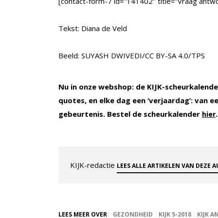
[contact-form-7 id=”141402″ title=”Vraag antwo
Tekst: Diana de Veld
Beeld: SUYASH DWIVEDI/CC BY-SA 4.0/TPS
Nu in onze webshop: de KIJK-scheurkalender
quotes, en elke dag een ‘verjaardag’: van 
gebeurtenis. Bestel de scheurkalender
.
hier
KIJK-redactie
LEES ALLE ARTIKELEN VAN DEZE 
LEES MEER OVER
GEZONDHEID
KIJK 5-2018
KIJK 