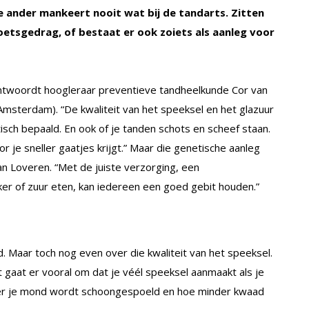
e ander mankeert nooit wat bij de tandarts. Zitten
 poetsgedrag, of bestaat er ook zoiets als aanleg voor
antwoordt hoogleraar preventieve tandheelkunde Cor van
sterdam). “De kwaliteit van het speeksel en het glazuur
isch bepaald. En ook of je tanden schots en scheef staan.
 je sneller gaatjes krijgt.” Maar die genetische aanleg
Van Loveren. “Met de juiste verzorging, een
iker of zuur eten, kan iedereen een goed gebit houden.”
d. Maar toch nog even over die kwaliteit van het speeksel.
 gaat er vooral om dat je véél speeksel aanmaakt als je
eter je mond wordt schoongespoeld en hoe minder kwaad