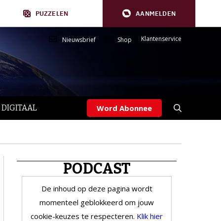
PUZZELEN
AANMELDEN
Klantenservice
Nieuwsbrief
Shop
 DIGITAAL
Word Abonnee
PODCAST
De inhoud op deze pagina wordt
momenteel geblokkeerd om jouw
cookie-keuzes te respecteren.
Klik hier