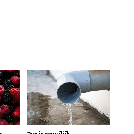
r
Pvc is moeilijk