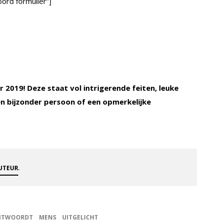
ord formulier”]
 2019! Deze staat vol intrigerende feiten, leuke
een bijzonder persoon of een opmerkelijke
.
AUTEUR
ANTWOORDT
MENS
UITGELICHT