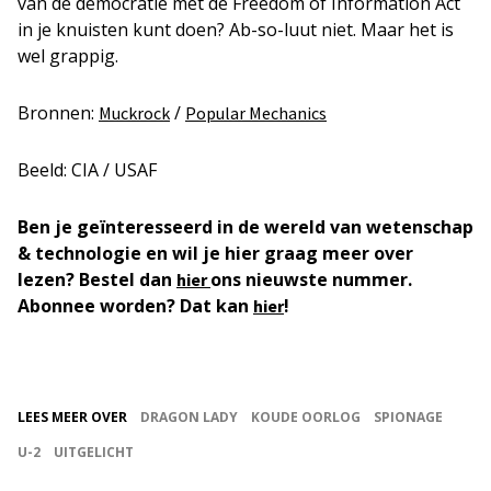
van de democratie met de Freedom of Information Act
in je knuisten kunt doen? Ab-so-luut niet. Maar het is
wel grappig.
Bronnen:
/
Muckrock
Popular Mechanics
Beeld: CIA / USAF
Ben je geïnteresseerd in de wereld van wetenschap
& technologie en wil je hier graag meer over
lezen? Bestel dan
ons nieuwste nummer.
hier
Abonnee worden? Dat kan
!
hier
LEES MEER OVER
DRAGON LADY
KOUDE OORLOG
SPIONAGE
U-2
UITGELICHT