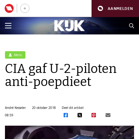
AANMELDEN
Mens
CIA gaf U-2-piloten
anti-poepdieet
André Kesseler
20 oktober 2018
Deel dit artikel:
08:59