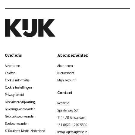
Over ons
Abonnementen
Adverteren
Abonneren
Colofon
Nieuwsbrief
Cookie informatie
Mijn account
Cookie Instellingen
Contact
Privacy beleid
Disclaimer/vrijwaring
Redactie
Leveringsvoorwaarden
Spaklerweg 53
Gebruiksvoorwaarden
1114 AE Amsterdam
Spelvoorwaarden
+31 (0)20 – 210 5300
© Roularta Media Nederland
info@kijkmagazine.nl