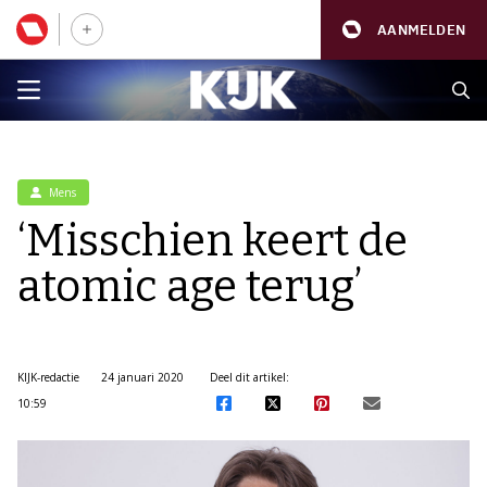
AANMELDEN
Mens
‘Misschien keert de
atomic age terug’
KIJK-redactie
24 januari 2020
Deel dit artikel:
10:59