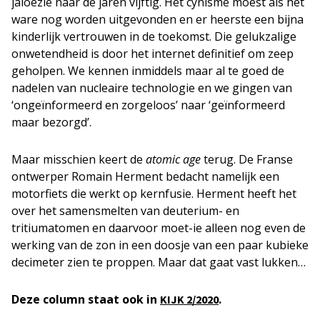
jaloezie naar de jaren vijftig. Het cynisme moest als het
ware nog worden uitgevonden en er heerste een bijna
kinderlijk vertrouwen in de toekomst. Die gelukzalige
onwetendheid is door het internet definitief om zeep
geholpen. We kennen inmiddels maar al te goed de
nadelen van nucleaire technologie en we gingen van
‘ongeïnformeerd en zorgeloos’ naar ‘geïnformeerd
maar bezorgd’.
Maar misschien keert de
atomic age
terug. De Franse
ontwerper Romain Herment bedacht namelijk een
motorfiets die werkt op kernfusie. Herment heeft het
over het samensmelten van deuterium- en
tritiumatomen en daarvoor moet-ie alleen nog even de
werking van de zon in een doosje van een paar kubieke
decimeter zien te proppen. Maar dat gaat vast lukken…
Deze column staat ook in
.
KIJK 2/2020