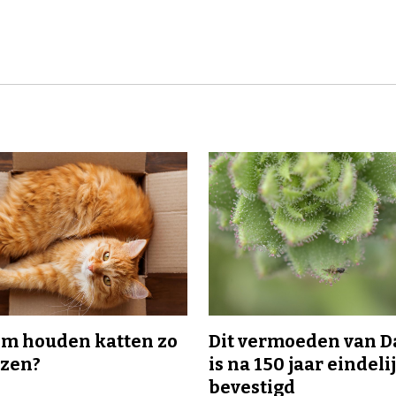
m houden katten zo
Dit vermoeden van 
ozen?
is na 150 jaar eindeli
bevestigd