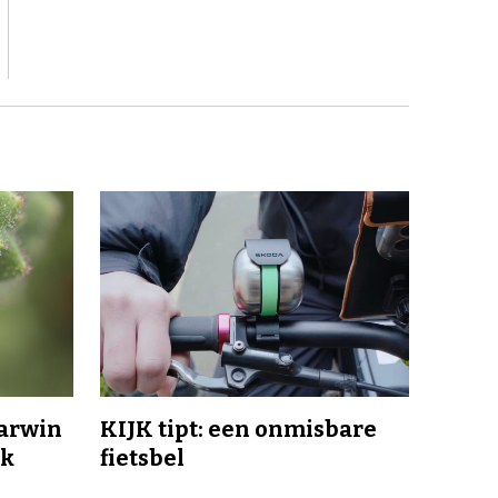
Darwin
KIJK tipt: een onmisbare
jk
fietsbel