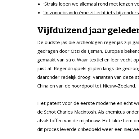
‘Straks lopen we allemaal rond met lenzen v
‘In zonnebrandcrème zit echt iets bijzonders
Vijfduizend jaar gelede
De oudste jas die archeologen regenjas zijn gaa
gedragen door Ötzi de IJsman, Europa’s beke
gemaakt van stro. Waar textiel en leer vocht o
juist af. Regendruppels glijden langs de gedro
daaronder redelijk droog. Varianten van deze st
China en van de noordpool tot Nieuw-Zeeland.
Het patent voor de eerste moderne en echt wa
de Schot Charles Macintosh. Als chemicus onderzo
afvalstoffen van de mijnbouw. Het lukte hem o
dit proces leverde onbedoeld weer een nieuwe a