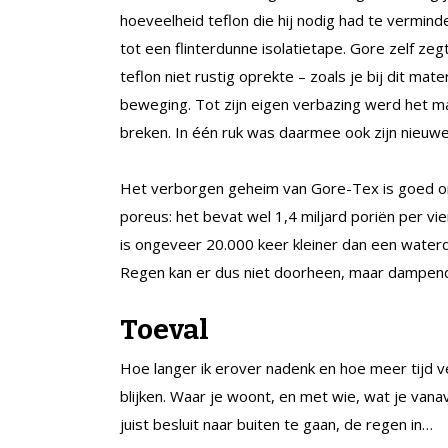
hoeveelheid teflon die hij nodig had te verminde
tot een flinterdunne isolatietape. Gore zelf zeg
teflon niet rustig oprekte – zoals je bij dit mat
beweging. Tot zijn eigen verbazing werd het mat
breken. In één ruk was daarmee ook zijn nieuw
Het verborgen geheim van Gore-Tex is goed ond
poreus: het bevat wel 1,4 miljard poriën per vi
is ongeveer 20.000 keer kleiner dan een water
Regen kan er dus niet doorheen, maar dampen
Toeval
Hoe langer ik erover nadenk en hoe meer tijd ve
blijken. Waar je woont, en met wie, wat je vanav
juist besluit naar buiten te gaan, de regen in…