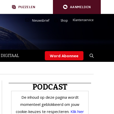
PUZZELEN
AANMELDEN
Klantenservice
Nieuwsbrief
Shop
 DIGITAAL
Word Abonnee
PODCAST
De inhoud op deze pagina wordt
momenteel geblokkeerd om jouw
cookie-keuzes te respecteren.
Klik hier