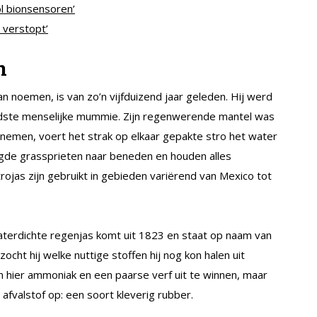
ol bionsensoren’
 verstopt’
n
n noemen, is van zo’n vijfduizend jaar geleden. Hij werd
ndste menselijke mummie. Zijn regenwerende mantel was
pnemen, voert het strak op elkaar gepakte stro het water
ogde grassprieten naar beneden en houden alles
rojas zijn gebruikt in gebieden variërend van Mexico tot
terdichte regenjas komt uit 1823 en staat op naam van
cht hij welke nuttige stoffen hij nog kon halen uit
m hier ammoniak en een paarse verf uit te winnen, maar
fvalstof op: een soort kleverig rubber.