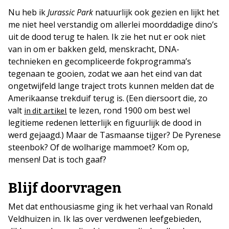
Nu heb ik
Jurassic Park
natuurlijk ook gezien en lijkt het
me niet heel verstandig om allerlei moorddadige dino’s
uit de dood terug te halen. Ik zie het nut er ook niet
van in om er bakken geld, menskracht, DNA-
technieken en gecompliceerde fokprogramma’s
tegenaan te gooien, zodat we aan het eind van dat
ongetwijfeld lange traject trots kunnen melden dat de
Amerikaanse trekduif terug is. (Een diersoort die, zo
valt
te lezen, rond 1900 om best wel
in dit artikel
legitieme redenen letterlijk en figuurlijk de dood in
werd gejaagd.) Maar de Tasmaanse tijger? De Pyrenese
steenbok? Of de wolharige mammoet? Kom op,
mensen! Dat is toch gaaf?
Blijf doorvragen
Met dat enthousiasme ging ik het verhaal van Ronald
Veldhuizen in. Ik las over verdwenen leefgebieden,