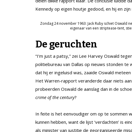
delen dikke rapport klaar. De conclusie luidde
Kennedy op eigen houtje gedood, en hij en zij
Zondag 24 november 1963: Jack Ruby schiet Oswald neer
eigenaar van een striptease-tent, stie
De geruchten
“I’m just a patsy,” zei Lee Harvey Oswald tegen
politiebureau van Dallas op nieuws stonden te 
dat hij er ingeluisd was, zaaide Oswald meteen
Het Warren-rapport veranderde daar niets aan. V
probeerden Oswald de aanslag dan in de schoe
crime of the century
?
In feite is het eenvoudiger om op te sommen
kunnen hebben, want de lijst ‘verdachten’ is e
als minister van justitie de georganiseerde m