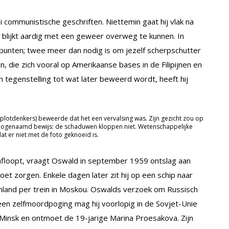
ei communistische geschriften. Niettemin gaat hij vlak na
ij blijkt aardig met een geweer overweg te kunnen. In
 punten; twee meer dan nodig is om jezelf scherpschutter
, die zich vooral op Amerikaanse bases in de Filipijnen en
 tegenstelling tot wat later beweerd wordt, heeft hij
otdenkers) beweerde dat het een vervalsing was. Zijn gezicht zou op
 Zogenaamd bewijs: de schaduwen kloppen niet. Wetenschappelijke
t er niet met de foto geknoeid is.
afloopt, vraagt Oswald in september 1959 ontslag aan
t zorgen. Enkele dagen later zit hij op een schip naar
 Finland per trein in Moskou. Oswalds verzoek om Russisch
een zelfmoordpoging mag hij voorlopig in de Sovjet-Unie
 in Minsk en ontmoet de 19-jarige Marina Proesakova. Zijn