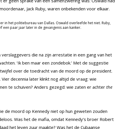
 dat er geen sprake van een samenzwering was: Oswald had
n moordenaar, Jack Ruby, waren onbekenden voor elkaar.
 in het politiebureau van Dallas. Oswald overleefde het niet. Ruby,
rf een paar jaar later in de gevangenis aan kanker.
 verslaggevers die na zijn arrestatie in een gang van het
wachten. ‘Ik ben maar een zondebok.’ Met de suggestie
 twijfel over de toedracht van de moord op de president.
ier decennia later klinkt nog altijd de vraag: wie
nen te schuiven? Anders gezegd: wie zaten er achter
the
 wie de moord op Kennedy niet op hun geweten zouden
indeloos. Was het de mafia, omdat Kennedy’s broer Robert
isdaad het leven zuur maakte? Was het de Cubaanse