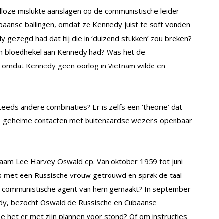
loze mislukte aanslagen op de communistische leider
baanse ballingen, omdat ze Kennedy juist te soft vonden
gezegd had dat hij die in ‘duizend stukken’ zou breken?
en bloedhekel aan Kennedy had? Was het de
, omdat Kennedy geen oorlog in Vietnam wilde en
eeds andere combinaties? Er is zelfs een ‘theorie’ dat
e geheime contacten met buitenaardse wezens openbaar
 naam Lee Harvey Oswald op. Van oktober 1959 tot juni
s met een Russische vrouw getrouwd en sprak de taal
een communistische agent van hem gemaakt? In september
y, bezocht Oswald de Russische en Cubaanse
 het er met zijn plannen voor stond? Of om instructies