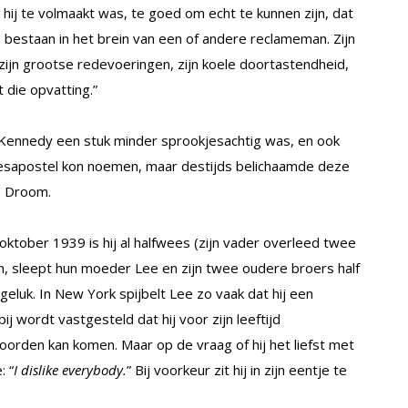
ij te volmaakt was, te goed om echt te kunnen zijn, dat
n bestaan in het brein van een of andere reclameman. Zijn
zijn grootse redevoeringen, zijn koele doortastendheid,
t die opvatting.”
 Kennedy een stuk minder sprookjesachtig was, en ook
desapostel kon noemen, maar destijds belichaamde deze
e Droom.
oktober 1939 is hij al halfwees (zijn vader overleed twee
en, sleept hun moeder Lee en zijn twee oudere broers half
eluk. In New York spijbelt Lee zo vaak dat hij een
 wordt vastgesteld dat hij voor zijn leeftijd
woorden kan komen. Maar op de vraag of hij het liefst met
: “
I dislike everybody.
” Bij voorkeur zit hij in zijn eentje te