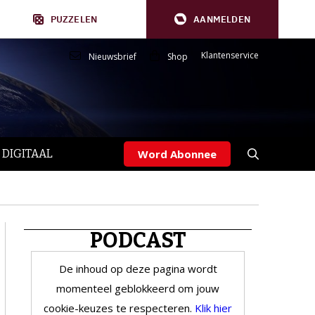
PUZZELEN
AANMELDEN
Klantenservice
Nieuwsbrief
Shop
 DIGITAAL
Word Abonnee
PODCAST
De inhoud op deze pagina wordt
momenteel geblokkeerd om jouw
cookie-keuzes te respecteren.
Klik hier