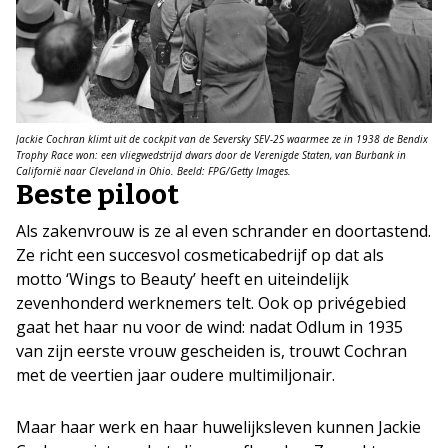
Jackie Cochran klimt uit de cockpit van de Seversky SEV-2S waarmee ze in 1938 de Bendix
Trophy Race won: een vliegwedstrijd dwars door de Verenigde Staten, van Burbank in
Californië naar Cleveland in Ohio. Beeld: FPG/Getty Images.
Beste piloot
Als zakenvrouw is ze al even schrander en doortastend.
Ze richt een succesvol cosmeticabedrijf op dat als
motto ‘Wings to Beauty’ heeft en uiteindelijk
zevenhonderd werknemers telt. Ook op privégebied
gaat het haar nu voor de wind: nadat Odlum in 1935
van zijn eerste vrouw gescheiden is, trouwt Cochran
met de veertien jaar oudere multimiljonair.
Maar haar werk en haar huwelijksleven kunnen Jackie