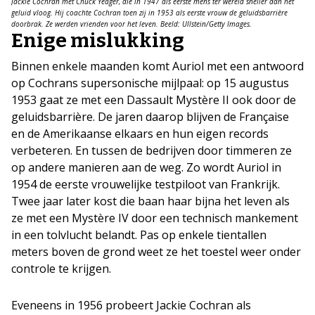
Jackie Cochran met Chuck Yeager, die in 1947 als eerste mens ter wereld sneller dan het
geluid vloog. Hij coachte Cochran toen zij in 1953 als eerste vrouw de geluidsbarrière
doorbrak. Ze werden vrienden voor het leven. Beeld: Ullstein/Getty Images.
Enige mislukking
Binnen enkele maanden komt Auriol met een antwoord
op Cochrans supersonische mijlpaal: op 15 augustus
1953 gaat ze met een Dassault Mystère II ook door de
geluidsbarrière. De jaren daarop blijven de Française
en de Amerikaanse elkaars en hun eigen records
verbeteren. En tussen de bedrijven door timmeren ze
op andere manieren aan de weg. Zo wordt Auriol in
1954 de eerste vrouwelijke testpiloot van Frankrijk.
Twee jaar later kost die baan haar bijna het leven als
ze met een Mystère IV door een technisch mankement
in een tolvlucht belandt. Pas op enkele tientallen
meters boven de grond weet ze het toestel weer onder
controle te krijgen.
Eveneens in 1956 probeert Jackie Cochran als