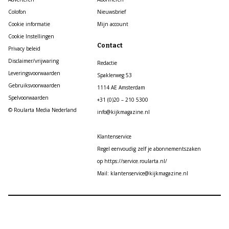
Colofon
Nieuwsbrief
Cookie informatie
Mijn account
Cookie Instellingen
Contact
Privacy beleid
Disclaimer/vrijwaring
Redactie
Leveringsvoorwaarden
Spaklerweg 53
Gebruiksvoorwaarden
1114 AE Amsterdam
Spelvoorwaarden
+31 (0)20 – 210 5300
© Roularta Media Nederland
info@kijkmagazine.nl
Klantenservice
Regel eenvoudig zelf je abonnementszaken
op https://service.roularta.nl/
Mail: klantenservice@kijkmagazine.nl