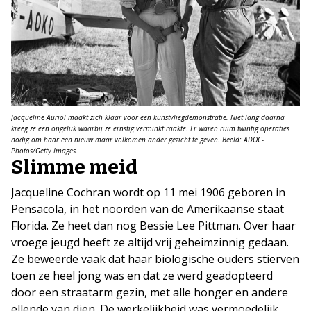
Jacqueline Auriol maakt zich klaar voor een kunstvliegdemonstratie. Niet lang daarna
kreeg ze een ongeluk waarbij ze ernstig verminkt raakte. Er waren ruim twintig operaties
nodig om haar een nieuw maar volkomen ander gezicht te geven. Beeld: ADOC-
Photos/Getty Images.
Slimme meid
Jacqueline Cochran wordt op 11 mei 1906 geboren in
Pensacola, in het noorden van de Amerikaanse staat
Florida. Ze heet dan nog Bessie Lee Pittman. Over haar
vroege jeugd heeft ze altijd vrij geheimzinnig gedaan.
Ze beweerde vaak dat haar biologische ouders stierven
toen ze heel jong was en dat ze werd geadopteerd
door een straatarm gezin, met alle honger en andere
ellende van dien. De werkelijkheid was vermoedelijk