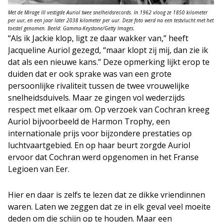
Met de Mirage III vestigde Auriol twee snelheidsrecords. In 1962 vloog ze 1850 kilometer
per uur, en een jaar later 2038 kilometer per uur. Deze foto werd na een testvlucht met het
toestel genomen. Beeld: Gamma-Keystone/Getty Images.
“Als ik Jackie klop, ligt ze daar wakker van,” heeft
Jacqueline Auriol gezegd, “maar klopt zij mij, dan zie ik
dat als een nieuwe kans.” Deze opmerking lijkt erop te
duiden dat er ook sprake was van een grote
persoonlijke rivaliteit tussen de twee vrouwelijke
snelheidsduivels. Maar ze gingen vol wederzijds
respect met elkaar om. Op verzoek van Cochran kreeg
Auriol bijvoorbeeld de Harmon Trophy, een
internationale prijs voor bijzondere prestaties op
luchtvaartgebied. En op haar beurt zorgde Auriol
ervoor dat Cochran werd opgenomen in het Franse
Legioen van Eer.
Hier en daar is zelfs te lezen dat ze dikke vriendinnen
waren. Laten we zeggen dat ze in elk geval veel moeite
deden om die schijn op te houden. Maar een