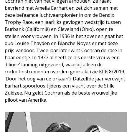
Cochran niet van het vliegen afhouden. Ze raakt
bevriend met Amelia Earhart en zet zich samen met
deze befaamde luchtvaartpionier in om de Bendix
Trophy Race, een jaarlijks gevlogen wedstrijd tussen
Burbank (Californië) en Cleveland (Ohio), open te
stellen voor vrouwen. In 1936 is het zover en gaat het
duo Louise Thayden en Blanche Noyes er met deze
prijs vandoor. Twee jaar later wint Cochran de race in
haar eentje. In 1937 al heeft ze als eerste vrouw een
‘blinde’ landing uitgevoerd, waarbij alleen de
cockpitinstrumenten worden gebruikt (zie KIJK 8/2019:
‘Door het oog van de orkaan’). Datzelfde jaar verdwijnt
Earhart spoorloos tijdens een vlucht over de Stille
Zuidzee. Nu geldt Cochran als de beste vrouwelijke
piloot van Amerika.