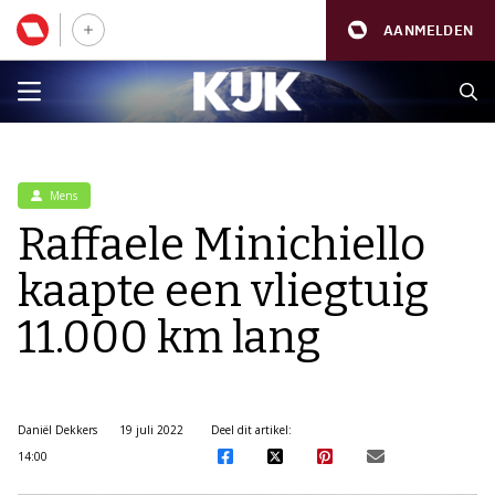
AANMELDEN
Mens
Raffaele Minichiello
kaapte een vliegtuig
11.000 km lang
Daniël Dekkers
19 juli 2022
Deel dit artikel:
14:00