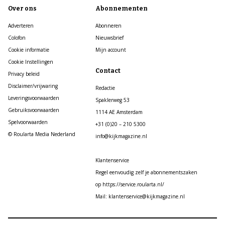
Over ons
Abonnementen
Adverteren
Abonneren
Colofon
Nieuwsbrief
Cookie informatie
Mijn account
Cookie Instellingen
Contact
Privacy beleid
Disclaimer/vrijwaring
Redactie
Leveringsvoorwaarden
Spaklerweg 53
Gebruiksvoorwaarden
1114 AE Amsterdam
Spelvoorwaarden
+31 (0)20 – 210 5300
© Roularta Media Nederland
info@kijkmagazine.nl
Klantenservice
Regel eenvoudig zelf je abonnementszaken
op https://service.roularta.nl/
Mail: klantenservice@kijkmagazine.nl