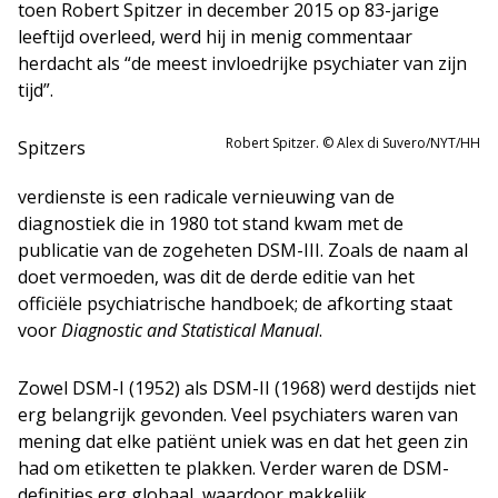
toen Robert Spitzer in december 2015 op 83-jarige
leeftijd overleed, werd hij in menig commentaar
herdacht als “de meest invloedrijke psychiater van zijn
tijd”.
Robert Spitzer. © Alex di Suvero/NYT/HH
Spitzers
verdienste is een radicale vernieuwing van de
diagnostiek die in 1980 tot stand kwam met de
publicatie van de zogeheten DSM-III. Zoals de naam al
doet vermoeden, was dit de derde editie van het
officiële psychiatrische handboek; de afkorting staat
voor
Diagnostic and Statistical Manual
.
Zowel DSM-I (1952) als DSM-II (1968) werd destijds niet
erg belangrijk gevonden. Veel psychiaters waren van
mening dat elke patiënt uniek was en dat het geen zin
had om etiketten te plakken. Verder waren de DSM-
definities erg globaal, waardoor makkelijk