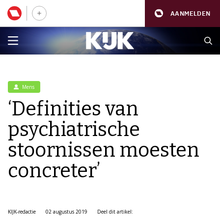
AANMELDEN
Mens
‘Definities van
psychiatrische
stoornissen moesten
concreter’
KIJK-redactie
02 augustus 2019
Deel dit artikel: