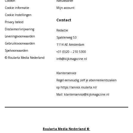
Colofon
Nieuwsbrief
Cookie informatie
Mijn account
Cookie Instellingen
Contact
Privacy beleid
Disclaimer/vrijwaring
Redactie
Leveringsvoorwaarden
Spaklerweg 53
Gebruiksvoorwaarden
1114 AE Amsterdam
Spelvoorwaarden
+31 (0)20 – 210 5300
© Roularta Media Nederland
info@kijkmagazine.nl
Klantenservice
Regel eenvoudig zelf je abonnementszaken
op https://service.roularta.nl/
Mail: klantenservice@kijkmagazine.nl
Roularta Media Nederland ©