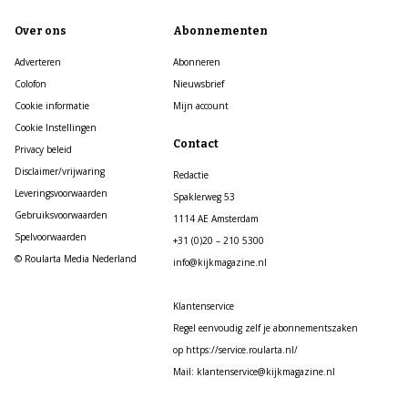
Over ons
Abonnementen
Adverteren
Abonneren
Colofon
Nieuwsbrief
Cookie informatie
Mijn account
Cookie Instellingen
Contact
Privacy beleid
Disclaimer/vrijwaring
Redactie
Leveringsvoorwaarden
Spaklerweg 53
Gebruiksvoorwaarden
1114 AE Amsterdam
Spelvoorwaarden
+31 (0)20 – 210 5300
© Roularta Media Nederland
info@kijkmagazine.nl
Klantenservice
Regel eenvoudig zelf je abonnementszaken
op https://service.roularta.nl/
Mail: klantenservice@kijkmagazine.nl