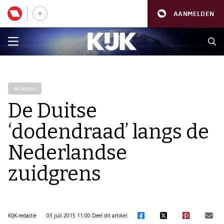
AANMELDEN
Artikelen
De Duitse
‘dodendraad’ langs de
Nederlandse
zuidgrens
KIJK-redactie
03 juli 2015 11:00
Deel dit artikel: