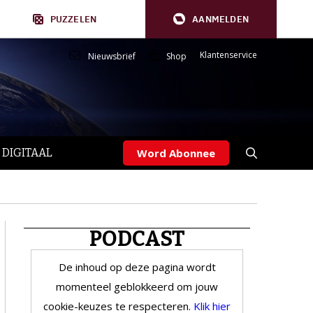
PUZZELEN
AANMELDEN
Klantenservice
Nieuwsbrief
Shop
 DIGITAAL
Word Abonnee
PODCAST
De inhoud op deze pagina wordt
momenteel geblokkeerd om jouw
cookie-keuzes te respecteren.
Klik hier