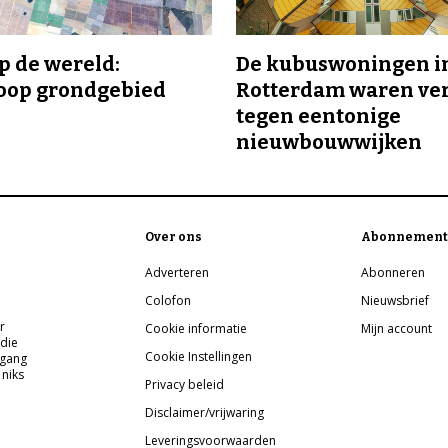
p de wereld:
De kubuswoningen i
oop grondgebied
Rotterdam waren ve
tegen eentonige
nieuwbouwwijken
Over ons
Abonnement
Adverteren
Abonneren
Colofon
Nieuwsbrief
r
Cookie informatie
Mijn account
 die
Cookie Instellingen
pgang
 niks
Privacy beleid
Disclaimer/vrijwaring
Leveringsvoorwaarden