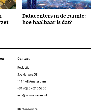
n
Datacenters in de ruimte:
rzet
hoe haalbaar is dat?
en
Contact
Redactie
Spaklerweg 53
1114 AE Amsterdam
+31 (0)20 – 210 5300
info@kijkmagazine.nl
Klantenservice