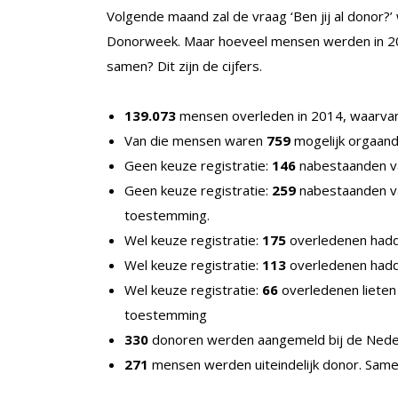
Volgende maand zal de vraag ‘Ben jij al donor?’
Donorweek. Maar hoeveel mensen werden in 201
samen? Dit zijn de cijfers.
139.073
mensen overleden in 2014, waarv
Van die mensen waren
759
mogelijk orgaand
Geen keuze registratie:
146
nabestaanden v
Geen keuze registratie:
259
nabestaanden va
toestemming.
Wel keuze registratie:
175
overledenen had
Wel keuze registratie:
113
overledenen had
Wel keuze registratie:
66
overledenen lieten
toestemming
330
donoren werden aangemeld bij de Nederl
271
mensen werden uiteindelijk donor. Sam